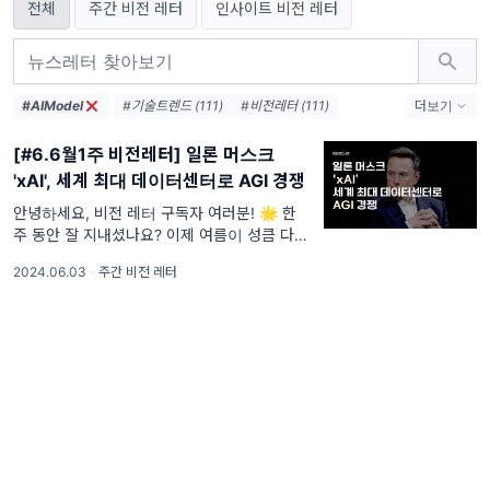
전체
주간 비전 레터
인사이트 비전 레터
#AIModel
#기술트렌드 (111)
#비전레터 (111)
더보기
#AI (111)
#인공지능 (111)
#테크 (111)
[#6.6월1주 비전레터] 일론 머스크
#오픈AI (74)
#AI생태계 (38)
'xAI', 세계 최대 데이터센터로 AGI 경쟁
#엔비디아 (36)
#메타 (36)
#AI에이전트 (33)
#AI혁신 (33)
안녕하세요, 비전 레터 구독자 여러분! 🌟 한
주 동안 잘 지내셨나요? 이제 여름이 성큼 다가
#AI인프라 (32)
#데이터센터 (31)
왔네요! 🌞 이번 주도 비전 레터와 함께 최신
#디지털전환 (31)
#AI윤리 (31)
2024.06.03
·
주간 비전 레터
IT 기술과 인공지능 소식을 빠짐없이 전