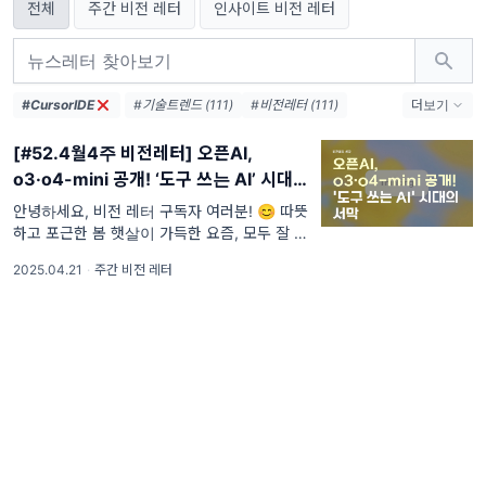
전체
주간 비전 레터
인사이트 비전 레터
#CursorIDE
#기술트렌드 (111)
#비전레터 (111)
더보기
#AI (111)
#인공지능 (111)
#테크 (111)
[#52.4월4주 비전레터] 오픈AI,
#오픈AI (74)
#AI생태계 (38)
o3·o4-mini 공개! ‘도구 쓰는 AI’ 시대의
#엔비디아 (36)
#메타 (36)
서막
#AI에이전트 (33)
#AI혁신 (33)
안녕하세요, 비전 레터 구독자 여러분! 😊 따뜻
하고 포근한 봄 햇살이 가득한 요즘, 모두 잘 지
#AI인프라 (32)
#데이터센터 (31)
내고 계신가요? 바쁜 일상 속에서도 잠시 고개
#디지털전환 (31)
#AI윤리 (31)
2025.04.21
·
주간 비전 레터
를 들어 하늘을 바라보면, 자연스럽게 계