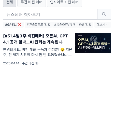
전체
주간 비전 레터
인사이트 비전 레터
#GPT4.1
#기술트렌드 (111)
#비전레터 (111)
#AI (111)
더보기
#인공지능 (111)
#테크 (111)
#오픈AI (74)
[#51.4월3주 비전레터] 오픈AI, GPT-
#AI생태계 (38)
#엔비디아 (36)
#메타 (36)
4.1 공개 임박…AI 진화는 계속된다
#AI에이전트 (33)
#AI혁신 (33)
#AI인프라 (32)
#데이터센터 (31)
안녕하세요, 비전 레터 구독자 여러분! 😊 지난
주, 전 세계 시장이 다시 한 번 요동쳤습니다.
#디지털전환 (31)
#AI윤리 (31)
트럼프 미국 대통령은 지난 4월 2일, ‘해방의
2025.04.14
·
주간 비전 레터
날(Liberation Day)’이