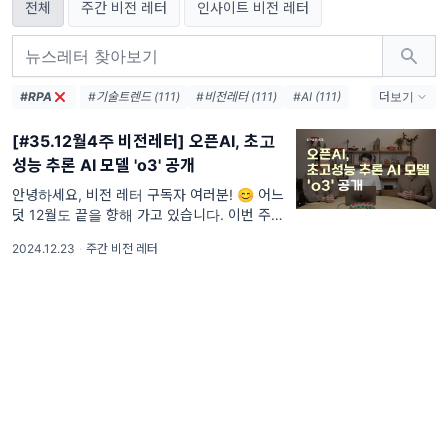
전체
주간 비전 레터
인사이트 비전 레터
#RPA
#기술트렌드 (111)
#비전레터 (111)
#AI (111)
더보기
#인공지능 (111)
#테크 (111)
#오픈AI (74)
[#35.12월4주 비전레터] 오픈AI, 초고
#AI생태계 (38)
#엔비디아 (36)
#메타 (36)
성능 추론 AI 모델 'o3' 공개
#AI에이전트 (33)
#AI혁신 (33)
#AI인프라 (32)
#데이터센터 (31)
#디지털전환 (31)
안녕하세요, 비전 레터 구독자 여러분! 😊 어느
덧 12월도 끝을 향해 가고 있습니다. 이번 주는
#AI윤리 (31)
크리스마스와 함께 다가오는 2025년을 준비하
2024.12.23
·
주간 비전 레터
는 설렘과 기대가 가득한 시간인데요.