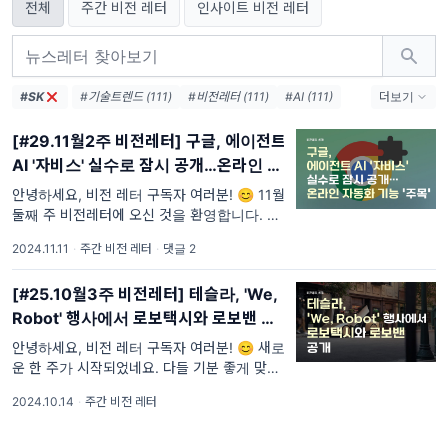
전체
주간 비전 레터
인사이트 비전 레터
#SK
#기술트렌드 (111)
#비전레터 (111)
#AI (111)
더보기
#인공지능 (111)
#테크 (111)
#오픈AI (74)
[#29.11월2주 비전레터] 구글, 에이전트
#AI생태계 (38)
#엔비디아 (36)
#메타 (36)
AI '자비스' 실수로 잠시 공개…온라인 자
#AI에이전트 (33)
#AI혁신 (33)
#AI인프라 (32)
동화 기능 '주목'
#데이터센터 (31)
#디지털전환 (31)
안녕하세요, 비전 레터 구독자 여러분! 😊 11월
둘째 주 비전레터에 오신 것을 환영합니다. 겨
#AI윤리 (31)
울이 다가오며 점점 쌀쌀해지는 날씨처럼, IT와
2024.11.11
·
주간 비전 레터
·
댓글 2
AI 업계도 신기술과 트렌드가 빠르게
[#25.10월3주 비전레터] 테슬라, 'We,
Robot' 행사에서 로보택시와 로보밴 공
개
안녕하세요, 비전 레터 구독자 여러분! 😊 새로
운 한 주가 시작되었네요. 다들 기분 좋게 맞이
하고 계신가요? 쌀쌀해진 날씨에 따뜻한 차 한
2024.10.14
·
주간 비전 레터
잔과 함께 잠시 여유를 가지신다면 좋겠습