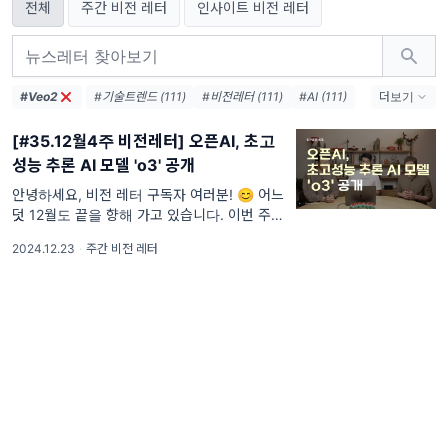
전체
주간 비전 레터
인사이트 비전 레터
#Veo2
#기술트렌드 (111)
#비전레터 (111)
#AI (111)
더보기
#인공지능 (111)
#테크 (111)
#오픈AI (74)
[#35.12월4주 비전레터] 오픈AI, 초고
#AI생태계 (38)
#엔비디아 (36)
#메타 (36)
성능 추론 AI 모델 'o3' 공개
#AI에이전트 (33)
#AI혁신 (33)
#AI인프라 (32)
#데이터센터 (31)
안녕하세요, 비전 레터 구독자 여러분! 😊 어느
덧 12월도 끝을 향해 가고 있습니다. 이번 주는
#디지털전환 (31)
#AI윤리 (31)
크리스마스와 함께 다가오는 2025년을 준비하
2024.12.23
·
주간 비전 레터
는 설렘과 기대가 가득한 시간인데요.