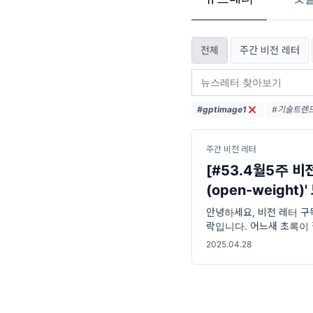
전체
주간 비전 레터
#gptimage1
#기술트렌드 
#엔비디아 (
#디지털전환 
주간 비전 레터
[#53.4월5주 비
(open-weight
다!
안녕하세요, 비전 레터 구
락입니다. 어느새 초록이
가득 채워지고 있네요. 🌿
2025.04.28