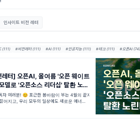
인사이트 비전 레터
(111)
#비전레터 (111)
#AI (111)
#인공지능 (111)
#테크 (111)
#오픈AI (74
36)
#메타 (36)
#AI에이전트 (33)
#AI혁신 (33)
#AI인프라 (32)
#데이터센터
(31)
#AI윤리 (31)
전레터] 오픈AI, 올여름 '오픈 웨이트
)' 모델로 '오픈소스 리더십' 탈환 노린
독자 여러분! 😊 포근한 봄바람이 부는 4월의 끝자
 짙어지고, 우리 모두의 일상에도 새로운 에너지가
 비전