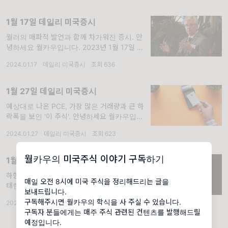
1월 17일 데일리 미국증시
월러의 매파적 발언과 함께 차가워진 증시. 안
녕하세요 월카우입니다. 2023년 1월 17일 아
침 미국증시 정리입니다. 오늘부터 19일까지
2024.01.17
·
데일리 미국증시
·
조회 636
다보스에 관련된 내용을 하나씩 실을 예정입니
다. 1. 시장 지표 확인하기
1월 27일 데일리 미국증시
예상대로 나온 PCE, 가장 많은 거래량과 큰 하
락폭을 보인 '이 주식'. 안녕하세요 월카우입니
다. 2024년 1월 27일 아침 미국증시 정리입니
2024.01.27
·
데일리 미국증시
·
조회 623
다. 1. 시장 지표 확인하기 S&P 500
-3.19(0.07%)
월카우의 미국주식 이야기 구독하기
1월 3일 데일리 미국증시
하향 의견 후 3% 떨어진 애플, 1위의 자리가 위
매일 오전 8시에 미국 주식을 정리해드리는 글을
태한 테슬라. 안녕하세요 월카우입니다. 2023
보내드립니다.
년 1월 3일 아침 미국증시 정리입니다. 1. 시장
구독해주시면 월카우의 학식을 사 주실 수 있습니다.
2024.01.03
·
데일리 미국증시
·
조회 530
지표 확인하기 S&P 500 -27(0.57%)
구독자 분들에게는 매주 주식 관련된 컨텐츠를 발행해드릴
예정입니다.