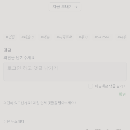
지금 보내기 →
#연준
#테슬라
#애플
#미국주식
#투자
#S&P500
#다우존
댓글
의견을 남겨주세요
비공개로 댓글 남기기
확인
의견이 있으신가요? 제일 먼저 댓글을 달아보세요 !
이전 뉴스레터