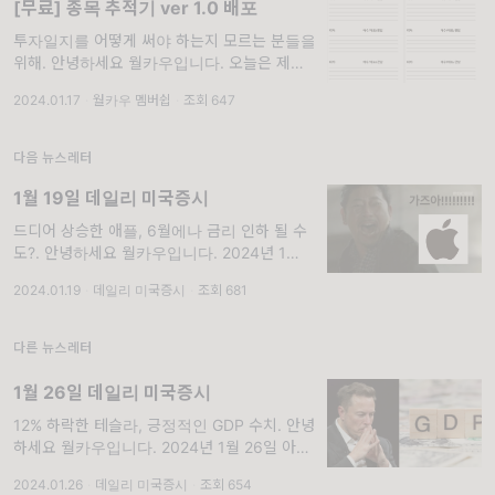
[무료] 종목 추적기 ver 1.0 배포
투자일지를 어떻게 써야 하는지 모르는 분들을
위해. 안녕하세요 월카우입니다. 오늘은 제가
작년부터 만들어서 사용하던 종목 추적기를 배
2024.01.17
·
월카우 멤버쉽
·
조회 647
포하려 합니다. 1. 사용 방법
https://drive.google.com/file/d/1i3D1
다음 뉴스레터
1월 19일 데일리 미국증시
드디어 상승한 애플, 6월에나 금리 인하 될 수
도?. 안녕하세요 월카우입니다. 2024년 1월
19일 아침 미국증시 정리입니다. 1. 시장 지표
2024.01.19
·
데일리 미국증시
·
조회 681
확인하기 S&P 500 +41.73(0.88%)
다른 뉴스레터
1월 26일 데일리 미국증시
12% 하락한 테슬라, 긍정적인 GDP 수치. 안녕
하세요 월카우입니다. 2024년 1월 26일 아침
미국증시 정리입니다. 1. 시장 지표 확인하기
2024.01.26
·
데일리 미국증시
·
조회 654
S&P 500 +25.61(0.53%)