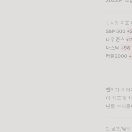
2
023년 12
1. 시장 지
S&P 500
+
다우 존스
+2
나스닥
+98.
러셀2000
+
랠리가 이어
이 지표에 
년물 수익률이
2. 공포/탐