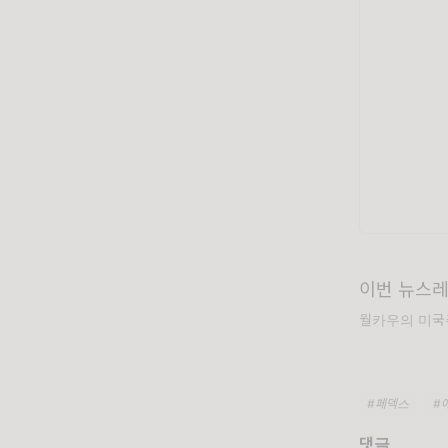
이번 뉴스레
월카우의 미국주
#페덱스
#
댓글