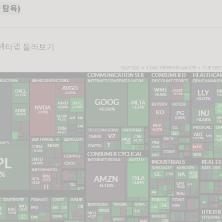
 탐욕)
0 섹터맵 둘러보기