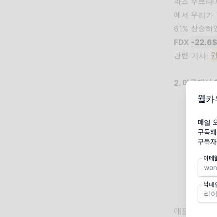
라즈 수브라마
에서 우리가 
61% 상승하
FDX
-22.6
관련 기사:
2. 미국에서
월카
매일 
구독해
구독자
이메
닉네
애플은 이달