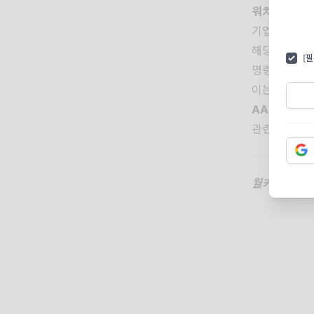
워치 제품의
기업이 의료
해당 기기의 
[
명령을 검토하
이는 중국 내
AAPL
+1.0
관련기사:
C
월카우 올림