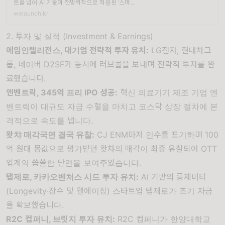
트를 넘어 AI 기술이 전방위적으로 적용된 ‘스마...
welaunch.kr
2. 투자 및 실적 (Investment & Earnings)
에임인텔리전스, 대기업 전략적 투자 유치
:
LG전자, 현대차그
룹, 네이버 D2SF가 동시에 러브콜을 보내며 전략적 투자를 완
료했습니다.
엔벤트릭, 345억 프리 IPO 성공
:
혁신 의료기기 제조 기업 엔
벤트릭이 대규모 자금 수혈을 마치고 코스닥 상장 절차에 본
격적으로 속도를 냅니다.
왓챠 매각국면 결국 유찰
:
CJ ENM마저 인수를 포기하며 100
억 원대 몸값으로 평가받던 왓챠의 매각이 최종 유찰되어 OTT
업계의 씁쓸한 단면을 보여주었습니다.
탭제로, 카카오벤처스 시드 투자 유치
:
AI 기반의 롱제비티
(Longevity·장수 및 웰에이징) 스타트업 탭제로가 초기 자금
을 확보했습니다.
R2C
컴퍼니, 브릿지 투자 유치
:
R2C 컴퍼니가 한양대학교