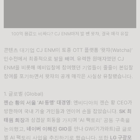
100억 몸값도 비싸다? CJ ENM마저 발 뺀 왓챠, 결국 매각 유찰
콘텐츠 대기업 CJ ENM이 토종 OTT 플랫폼 ‘왓챠(Watcha)’
인수전에서 최종적으로 발을 빼며. 유력한 원매자였던 CJ
ENM을 비롯해 예비입찰에 참여했던 기업들이 줄줄이 본입찰
참여를 포기하면서 왓챠의 공개 매각은 사실상 유찰됐습니다.
1. 글로벌 (Global)
젠슨 황의 서울 ‘AI 동맹’ 대경영
: 엔비디아의 젠슨 황 CEO가
방한하여 국내 기술 거인들과 연이어 손을 잡았습니다.
SK 최
태원 회장
과 삼겹살 회동을 가지며 'AI 팩토리' 공동 구축을
논의했고,
네이버 이해진 GIO
를 만나 GW(기가와트)급 글로
벌 AI 팩토리 사업을 추진하기로 했습니다. 또한
LG 구광모