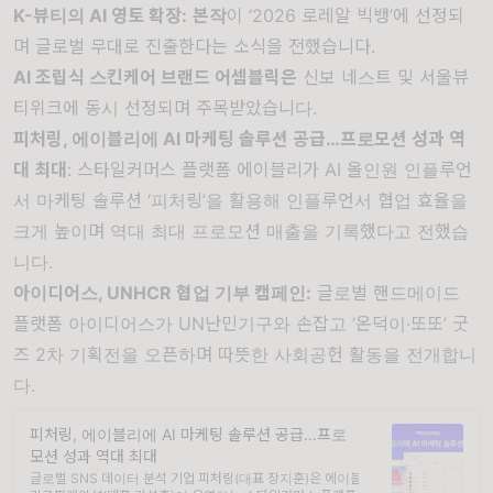
K-뷰티의 AI 영토 확장:
본작
이 ‘2026 로레알 빅뱅’에 선정되
며 글로벌 무대로 진출한다는 소식을 전했습니다.
AI 조립식 스킨케어 브랜드 어셈블릭은
신보 네스트 및 서울뷰
티위크에 동시 선정되며 주목받았습니다.
피처링, 에이블리에 AI 마케팅 솔루션 공급…프로모션 성과 역
대 최대
: 스타일커머스 플랫폼 에이블리가 AI 올인원 인플루언
서 마케팅 솔루션 ‘피처링’을 활용해 인플루언서 협업 효율을
크게 높이며 역대 최대 프로모션 매출을 기록했다고 전했습
니다.
아이디어스, UNHCR 협업 기부 캠페인
:
글로벌 핸드메이드
플랫폼 아이디어스가 UN난민기구와 손잡고 ‘온덕이·또또’ 굿
즈 2차 기획전을 오픈하며 따뜻한 사회공헌 활동을 전개합니
다.
피처링, 에이블리에 AI 마케팅 솔루션 공급…프로
모션 성과 역대 최대
글로벌 SNS 데이터 분석 기업 피처링(대표 장지훈)은 에이블