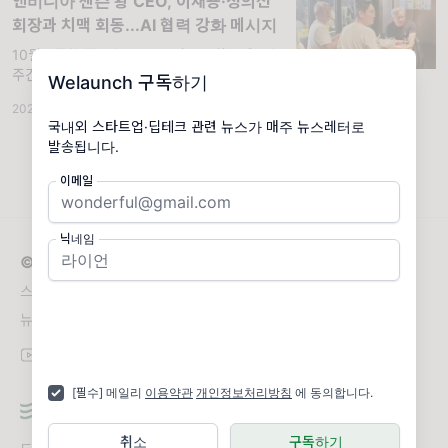
엔비디아 젠슨 황 CEO, 이재용·정의선
회장과 치맥 회동...AI 협력 강화 메시지
10월 5주차 주요 뉴스 브리핑. 📰 한눈에 보는
주간 '테크·스타트업 트렌드') AI는 더 이상 하
Welaunch 구독하기
나의 산업이 아니라 모든 산업을 관통하는 성장
2025.10.31
인프라로 자리 잡았다. 글로벌 자본은 AI 엔지
국내외 스타트업·딥테크 관련 뉴스가 매주 뉴스레터로
니어링·핀테크·에너지
발송됩니다.
이메일
닉네임
© 2026 Welaunch
스타트업·딥테크 뉴스 전문 미디어, 위런치
뉴스레터 문의
newsletter@welaunch.kr
[필수] 메일리
이용약관
개인정보처리방침
에 동의합니다.
취소
구독하기