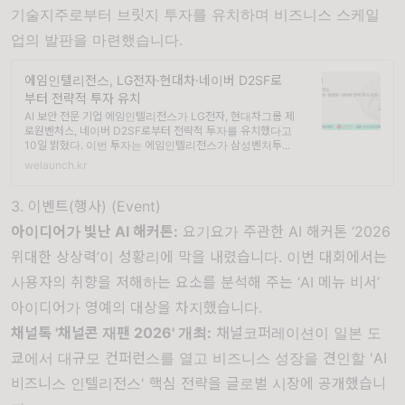
기술지주로부터 브릿지 투자를 유치하며 비즈니스 스케일
업의 발판을 마련했습니다.
에임인텔리전스, LG전자·현대차·네이버 D2SF로
부터 전략적 투자 유치
AI 보안 전문 기업 에임인텔리전스가 LG전자, 현대차그룹 제
로원벤처스, 네이버 D2SF로부터 전략적 투자를 유치했다고
10일 밝혔다. 이번 투자는 에임인텔리전스가 삼성벤처투...
welaunch.kr
3. 이벤트(행사) (Event)
아이디어가 빛난 AI 해커톤
:
요기요가 주관한 AI 해커톤 ‘2026
위대한 상상력’이 성황리에 막을 내렸습니다. 이번 대회에서는
사용자의 취향을 저해하는 요소를 분석해 주는 ‘AI 메뉴 비서’
아이디어가 영예의 대상을 차지했습니다.
채널톡 '채널콘 재팬 2026' 개최
:
채널코퍼레이션이 일본 도
쿄에서 대규모 컨퍼런스를 열고 비즈니스 성장을 견인할 'AI
비즈니스 인텔리전스' 핵심 전략을 글로벌 시장에 공개했습니