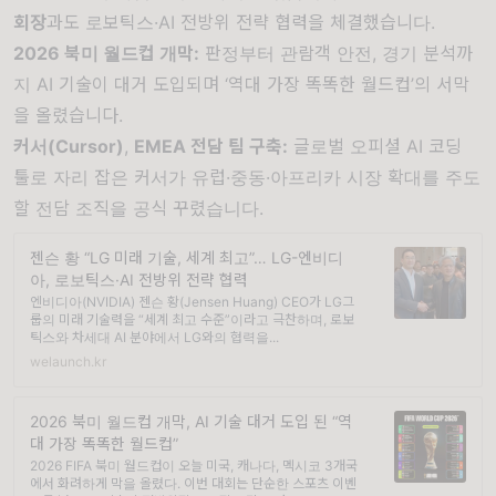
회장
과도 로보틱스·AI 전방위 전략 협력을 체결했습니다.
2026 북미 월드컵 개막
:
판정부터 관람객 안전, 경기 분석까
지 AI 기술이 대거 도입되며 ‘역대 가장 똑똑한 월드컵’의 서막
을 올렸습니다.
커서(Cursor)
,
EMEA 전담 팀 구축
:
글로벌 오피셜 AI 코딩
툴로 자리 잡은 커서가 유럽·중동·아프리카 시장 확대를 주도
할 전담 조직을 공식 꾸렸습니다.
젠슨 황 “LG 미래 기술, 세계 최고”… LG-엔비디
아, 로보틱스·AI 전방위 전략 협력
엔비디아(NVIDIA) 젠슨 황(Jensen Huang) CEO가 LG그
룹의 미래 기술력을 “세계 최고 수준”이라고 극찬하며, 로보
틱스와 차세대 AI 분야에서 LG와의 협력을...
welaunch.kr
2026 북미 월드컵 개막, AI 기술 대거 도입 된 “역
대 가장 똑똑한 월드컵”
2026 FIFA 북미 월드컵이 오늘 미국, 캐나다, 멕시코 3개국
에서 화려하게 막을 올렸다. 이번 대회는 단순한 스포츠 이벤