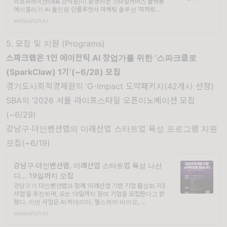
리코퍼레이션(대표 강석훈)이 운영하는 스타일커머스 플랫폼
에이블리가 AI 올인원 인플루언서 마케팅 솔루션 ‘피처링...
welaunch.kr
5. 모집 및 지원 (Programs)
스파크랩은 1인 에이전틱 AI 창업가를 위한 ‘스파크클로
(SparkClaw) 1기’(~6/28) 모집
경기도사회적경제원의 ‘G-Impact 도약패키지(42개사 선정
)
SBA의 ‘2026 서울 라이프스타일 오픈이노베이션 모집
(~6/29)
강남구·더인벤션랩의 미래산업 스타트업 육성 프로그램 지원
모집(~6/19)
강남구∙더인벤션랩, 미래산업 스타트업 육성 나선
다… 19일까지 모집
강남구가 더인벤션랩과 함께 ‘미래산업 기반 기업 활성화 지원
사업’을 추진하며, 오는 19일까지 참여 기업을 모집한다고 밝
혔다. 이번 사업은 AI·빅데이터, 헬스케어·바이오, ...
welaunch.kr