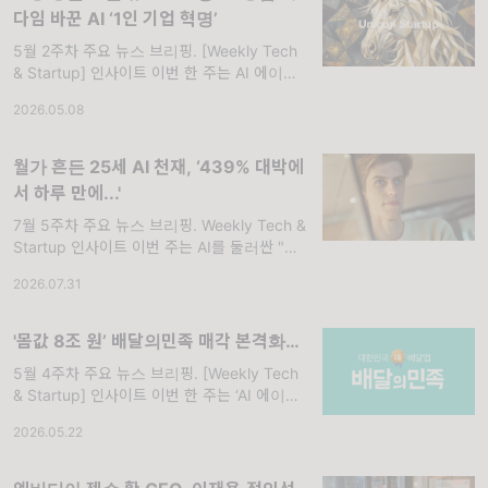
다임 바꾼 AI ‘1인 기업 혁명’
5월 2주차 주요 뉴스 브리핑. [Weekly Tech
& Startup] 인사이트 이번 한 주는 AI 에이전
트와 피지컬 로보틱스의 결합, 그리고 전통적
2026.05.08
비즈니스 모델에 AI가 깊숙이 침투한 시기였습
니다. 카카오
월가 흔든 25세 AI 천재, ‘439% 대박에
서 하루 만에...'
7월 5주차 주요 뉴스 브리핑. Weekly Tech &
Startup 인사이트 이번 주는 AI를 둘러싼 "전
략적 베팅"이 두드러졌습니다. 샌프란시스코
2026.07.31
AI 서밋에서 젠슨 황이 730조 원 규모 한국 파
트너십을
'몸값 8조 원’ 배달의민족 매각 본격화…
5월 4주차 주요 뉴스 브리핑. [Weekly Tech
& Startup] 인사이트 이번 한 주는 ‘AI 에이전
트(Agent) 시대의 전면적 개막’과 글로벌 기술
2026.05.22
거인들의 하드웨어 영토 확장이 시장을 뒤흔들
었습니