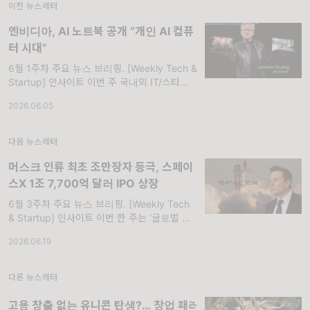
이전 뉴스레터
엔비디아, AI 노트북 공개 “개인 AI 컴퓨
터 시대”
6월 1주차 주요 뉴스 브리핑. [Weekly Tech &
Startup] 인사이트 이번 주 국내외 IT/스타트
업 시장은 생성형 AI의 하드웨어 및 클라우드
2026.06.05
인프라 확장과 함께 물리적 환경(물류, 국방, 드
론 등
다음 뉴스레터
머스크 인류 최초 조만장자 등극, 스페이
스X 1조 7,700억 달러 IPO 상장
6월 3주차 주요 뉴스 브리핑. [Weekly Tech
& Startup] 인사이트 이번 한 주는 ‘글로벌 AI
규제와 대형 딜의 격돌’, 그리고 빅테크 플랫폼
2026.06.19
의 일상 밀착형 기능 고도화가 시장을 주도했습
니다.
다른 뉴스레터
고용 창출 없는 유니콘 탄생?… 창업 패러