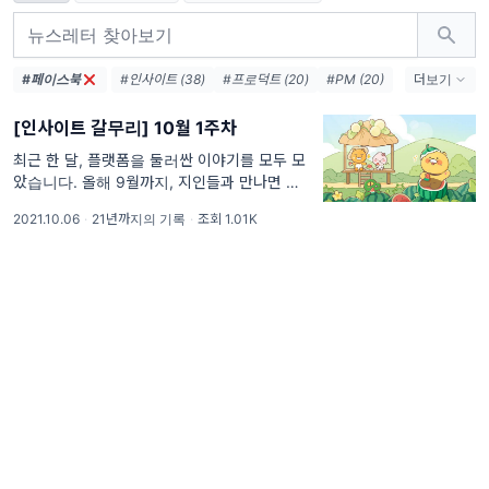
#페이스북
#인사이트 (38)
#프로덕트 (20)
#PM (20)
더보기
#뉴스레터 (19)
#비즈니스 (16)
[인사이트 갈무리] 10월 1주차
#스타트업 (16)
#PO (11)
#기획 (10)
#글쓰기 (7)
#마케터 (6)
#기획자 (6)
최근 한 달, 플랫폼을 둘러싼 이야기를 모두 모
았습니다. 올해 9월까지, 지인들과 만나면 카카
#성장 (5)
#UX (3)
#창업 (3)
#구독 (3)
오의 주식에 대한 이야기가 꼭 한번씩은 나왔습
2021.10.06
·
21년까지의 기록
·
조회 1.01K
니다. 카카오 주식은 체감상 항상 올랐습니다.
주식을 처음 시작하는 사람에게도, 우량주가 어
떻고,