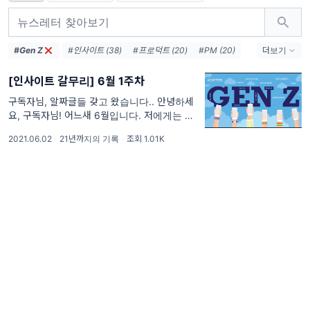
#Gen Z
#인사이트 (38)
#프로덕트 (20)
#PM (20)
더보기
#뉴스레터 (19)
#비즈니스 (16)
[인사이트 갈무리] 6월 1주차
#스타트업 (16)
#PO (11)
#기획 (10)
#글쓰기 (7)
#마케터 (6)
#기획자 (6)
구독자님, 알짜글들 갖고 왔습니다.. 안녕하세
요, 구독자님! 어느새 6월입니다. 저에게는 정
#성장 (5)
#UX (3)
#창업 (3)
#구독 (3)
말 변화무쌍한 5월이 아니었나 싶은데요, 그래
2021.06.02
·
21년까지의 기록
·
조회 1.01K
도 뉴스레터를 매주 쓰면서 이 시간만큼은 평온
하게 학습에 집중할 수 있었던