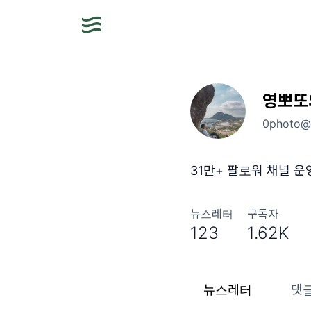
영뽀또
0photo@m
31만+ 팔로워 채널 
뉴스레터
구독자
123
1.62K
뉴스레터
댓