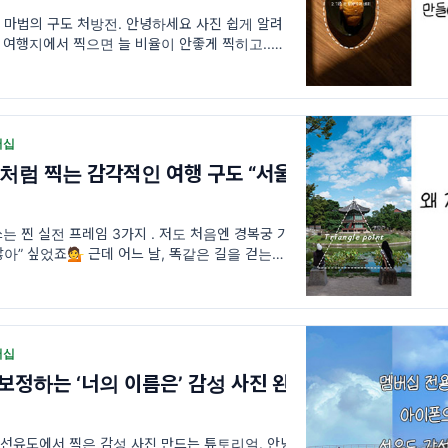
 마법의 구도 처방전. 안녕하세요 사진 쉽게 알려
여행지에서 찍으면 늘 비율이 안좋게 찍히고...카
 꼭 급하게 찍은 영수증 같고…혹시 그래서 친구들
버십
’처럼 찍는 감각적인 여행 구도 “서울
는 찐 실전 프레임 3가지 . 저도 처음엔 경복궁 가
잖아” 싶었죠💁 근데 어느 날, 똑같은 길을 걷는데
기둥 프레임 등 다양한 시선으로 보니 전혀 다른 장
버십
보정하는 ‘너의 이름은’ 감성 사진 완
선유도에서 찍은 감성 사진 만드는 튜토리얼. 안녕