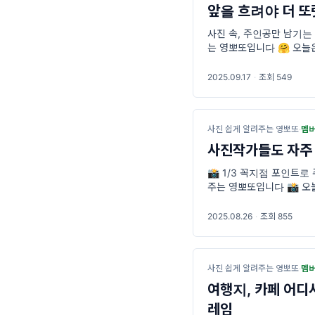
앞을 흐려야 더 또
사진 속, 주인공만 남기는 
는 영뽀또입니다 🤗 오늘
2025.09.17
·
조회 549
사진 쉽게 알려주는 영뽀또
·
멤
사진작가들도 자주
📸 1/3 꼭지점 포인트
주는 영뽀또입니다 📸 오
상 카메라를 들면 “어디에
2025.08.26
·
조회 855
사진 쉽게 알려주는 영뽀또
·
멤
여행지, 카페 어디
레임