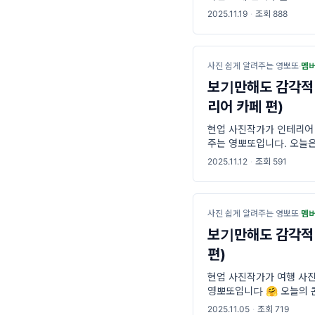
예쁘게 나오는 진짜 이유”
2025.11.19
·
조회 888
사진 쉽게 알려주는 영뽀또
·
멤
보기만해도 감각적
리어 카페 편)
현업 사진작가가 인테리어 
주는 영뽀또입니다. 오늘은
간을 촬영하며
2025.11.12
·
조회 591
사진 쉽게 알려주는 영뽀또
·
멤
보기만해도 감각적
편)
현업 사진작가가 여행 사진
영뽀또입니다 🤗 오늘의
금산 여행지에서 실제 촬
2025.11.05
·
조회 719