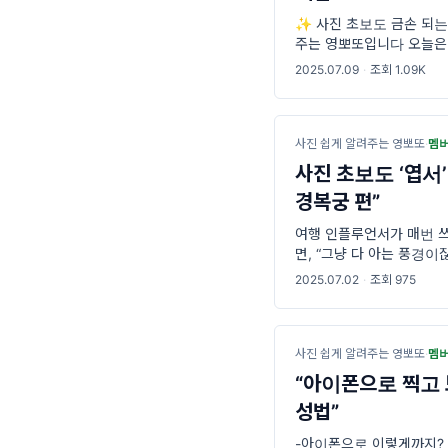
✨ 사진 초보도 금손 되는
주는 영뽀또입니다 오늘은 
페에 가서 커피를 찍으면
2025.07.09
·
조회 1.09K
한테“야,
사진 쉽게 알려주는 영뽀또
·
멤
사진 초보도 ‘엽서
경복궁 편”
여행 인플루언서가 매번 쓰
면, “그냥 다 아는 풍경이
기와 라인 따라 , 보이는 
2025.07.02
·
조회 975
면
사진 쉽게 알려주는 영뽀또
·
멤
“아이폰으로 찍고 
성법”
-아이폰으로 이렇게까지? 