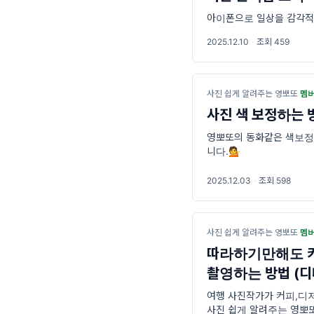
아이폰으로 일상을 감각적
2025.12.10
·
조회 459
사진 쉽게 알려주는 영뽀또
·
멤
사진 색 보정하는 방
영뽀또의 동화같은 색보정
니다.💁
2025.12.03
·
조회 598
사진 쉽게 알려주는 영뽀또
·
멤
따라하기만해도 카
촬영하는 방법 (디
여행 사진작가가 커피,디저
사진 쉽게 알려주는 영뽀또