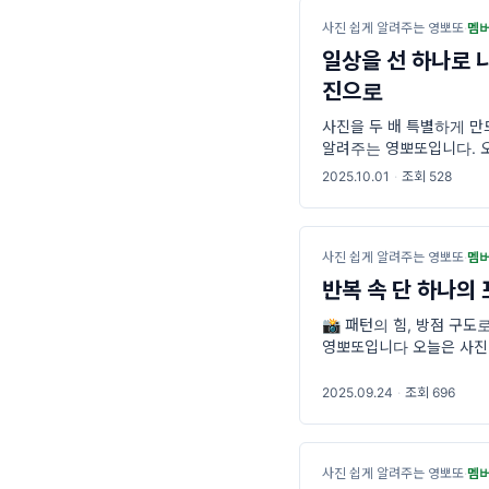
사진 쉽게 알려주는 영뽀또
·
멤
일상을 선 하나로 
진으로
사진을 두 배 특별하게 만
알려주는 영뽀또입니다. 오
법, 바로 공간분리 구도에
2025.10.01
·
조회 528
사진 쉽게 알려주는 영뽀또
·
멤
반복 속 단 하나의
📸 패턴의 힘, 방점 구도
영뽀또입니다 오늘은 사진
“패턴 속 방점 구도”에 대
2025.09.24
·
조회 696
사진 쉽게 알려주는 영뽀또
·
멤