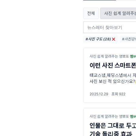
전체
사진 쉽게 알려주
#사진 구도 (28)
#사진강의
#사진보정
사진 쉽게 알려주는 영뽀또
·
멤
이런 사진 스마트폰
태교스냅,웨딩스냅에서 자주
사진 보신 적 있으신가요?
으로 쓰이는 바로 그 느낌의
2025.12.29
·
조회 922
사진 쉽게 알려주는 영뽀또
·
멤
인물은 그대로 두고
기술 돌리줌 효과