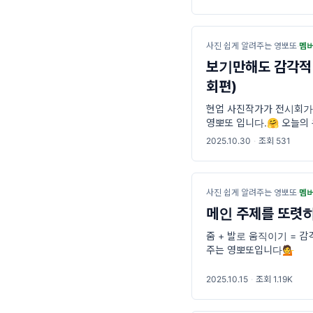
사진 쉽게 알려주는 영뽀또
·
멤
보기만해도 감각적
회편)
현업 사진작가가 전시회가
영뽀또 입니다.🤗 오늘의
2025.10.30
·
조회 531
사진 쉽게 알려주는 영뽀또
·
멤
메인 주제를 또렷하
줌 + 발로 움직이기 = 
주는 영뽀또입니다💁
2025.10.15
·
조회 1.19K