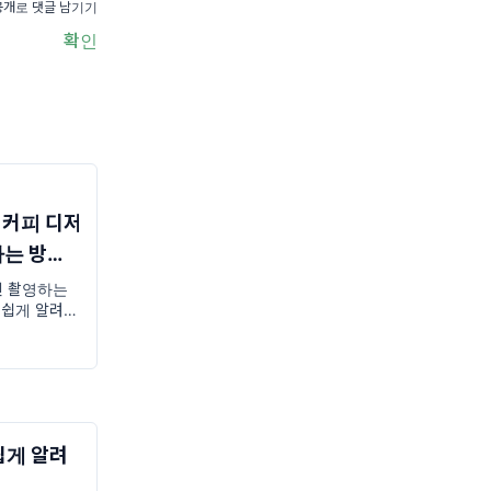
공개로 댓글 남기기
확인
커피 디저
하는 방법
진 촬영하는
 쉽게 알려주
츠는 바로“카
이유” 입니
쉽게 알려