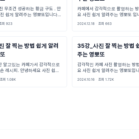
진 무조건 성공하는 황금 구도 . 안
카페에서 감각적으로 촬영하는 방
진 쉽게 알려주는 영뽀또입니다.
요 사진 쉽게 알려주는 영뽀또 입
리어 공간 사진 중 단순하면서도
컨텐츠는 바로바로 카페 공간에
조회 923
2024.12.18
·
조회 663
할 수 있는 구도를 알려드릴게요
쉽게 촬영하는 방법을 알려드릴
우리 격자 구도 ! On 상태로 만
가의 시선으로 어떻게 촬영되는지
진 잘 찍는 방법 쉽게 알려
35강_사진 잘 찍는 방법 
뽀또
주는 영뽀또
만 알고있는 카페가서 감각적으로
감각적인 카페 사진 촬영하는 방법
손 레시피. 안녕하세요 사진 쉽게
요 사진 쉽게 알려주는 영뽀또입니
뽀또 입니다. 오늘은 카페에서 친
감각적으로 카페사진 쉽게 잘 찍는
조회 1.08K
2024.10.16
·
조회 1.72K
손 소리 들을 수 있는 감각적으로
려드릴게요 촬영장소는 시흥에 
는 방법을 알려드릴게요🤗 사진작
어흥당이라는 카페인데 다양한 공
로 어떻게 촬영되는