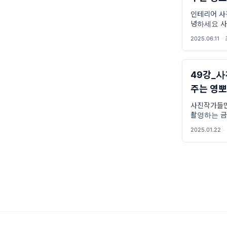
인테리어 사
녕하세요 사
오늘은 인테
2025.06.11
·
누구나 촬영
들어가기전에 
들
49강_사
주는 영
사진작가들
촬영하는 금
알려주는 영
2025.01.22
·
구들에게 금
쉽게 촬영하
가의 시선으