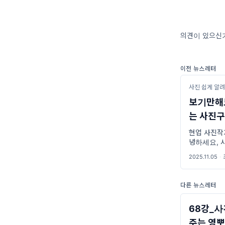
의견이 있으신가
이전 뉴스레터
사진 쉽게 알
보기만해
는 사진구
현업 사진작
녕하세요, 
🤗 오늘의
2025.11.05
·
은 충남 청
다른 뉴스레터
68강_사
주는 영