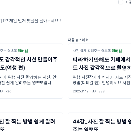
비
요? 제일 먼저 댓글을 달아보세요 !
다음 뉴스레터
려주는 영뽀또
·
멤버십
사진 쉽게 알려주는 영뽀또
·
멤버십
도 감각적인 시선 만들어주
따라하기만해도 카페에서 
도(여행 편)
트 사진 감각적으로 촬영
(디테일 편)
가가 여행 사진 촬영하는 시선. 안
여행 사진작가가 커피,디저트 사
사진 쉽게 알려주는 영뽀또입니다
방법(디테일 편). 안녕하세요 사진
 콘텐츠는 여행 플랫폼에서 의뢰 받
는 영뽀또 입니다.🤗 오늘의 컨텐
조회 720
2025.11.19
·
조회 888
양과 금산 여행지에서 실제 촬영 중
페 사진이 안 예쁘게 나오는 진짜 
다.
진 잘 찍는 방법 쉽게 알려
44강_사진 잘 찍는 방법 
뽀또
주는 영뽀또