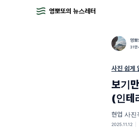
영뽀또의 뉴스레터
영뽀
31만
사진 쉽게
보기만
(인테
현업 사진
2025.11.12
|