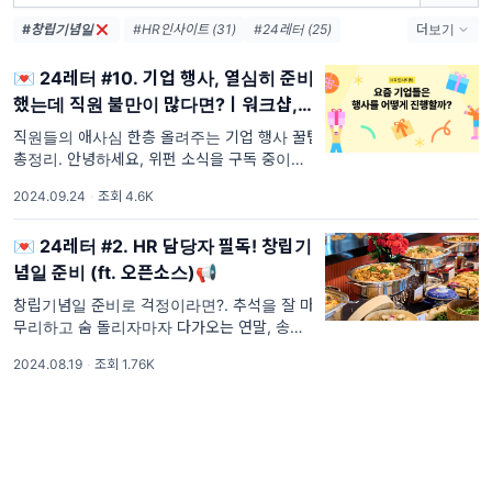
#창립기념일
#HR인사이트 (31)
#24레터 (25)
더보기
#조직문화 (8)
#HR트렌드 (7)
💌 24레터 #10. 기업 행사, 열심히 준비
#선물24 (7)
#HR뉴스레터 (6)
했는데 직원 불만이 많다면?ㅣ워크샵, 패
#네고24 (3)
#HR 리포트 (3)
밀리데이, 창립기념일, 타운홀
#이벤트24 (3)
직원들의 애사심 한층 올려주는 기업 행사 꿀팁
총정리. 안녕하세요, 위펀 소식을 구독 중이신
담당자님 🤗 9월에도 위펀의 24레터가 찾아왔
2024.09.24
·
조회 4.6K
어요! 무더운 여름도 다 지나가고 선선한 바람
이 부는 가을🍂, 크고 작은 기업 행사가 유난히
💌 24레터 #2. HR 담당자 필독! 창립기
많은
념일 준비 (ft. 오픈소스)📢
창립기념일 준비로 걱정이라면?. 추석을 잘 마
무리하고 숨 돌리자마자 다가오는 연말, 송년
회, 창립기념일 준비로 눈앞이 캄캄한 HR 담당
2024.08.19
·
조회 1.76K
자라면 주목! 👀 한정된 예산 안에서 구성원들
의 만족도를 높여야 하는 사내 이