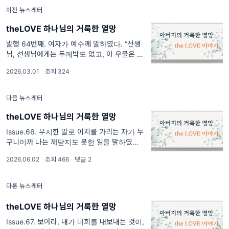
이전 뉴스레터
theLOVE 하나님의 거룩한 열망
발행 64번째. 여자가 예수께 말하였다. “선생
님, 선생님에게는 두레박도 없고, 이 우물은 깊
은데, 선생님은 어디에서 생수를 구하신다는 말
2026.03.01
·
조회 324
입니까? 선생님이 우리 조상 야곱보다 더 위대
하신 분이라는
다음 뉴스레터
theLOVE 하나님의 거룩한 열망
Issue.66. 무지한 말로 이치를 가리는 자가 누
구니이까 나는 깨닫지도 못한 일을 말하였고 스
스로 알 수도 없고 헤아리기도 어려운 일을 말
2026.06.02
·
조회 466
·
댓글 2
하였나이다. 내가 말하겠사오니 주는 들으시고
내가 주께
다른 뉴스레터
theLOVE 하나님의 거룩한 열망
Issue.67. 보아라, 내가 너희를 내보내는 것이,