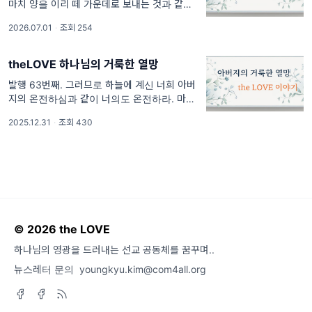
마치 양을 이리 떼 가운데로 보내는 것과 같다.
그러므로 너희는 뱀과 같이 슬기롭고, 비둘기와
2026.07.01
·
조회 254
같이 순진해져라. 마태복음 10: 16 사랑하는
theLOVE 하나님의 거룩한 열망
발행 63번째. 그러므로 하늘에 계신 너희 아버
지의 온전하심과 같이 너의도 온전하라. 마태복
음 5:48 열방, 주님의 이름으로 평안을 전하며
2025.12.31
·
조회 430
2025년 마지막 인사를 드립니다.
© 2026 the LOVE
하나님의 영광을 드러내는 선교 공동체를 꿈꾸며..
뉴스레터 문의
youngkyu.kim@com4all.org