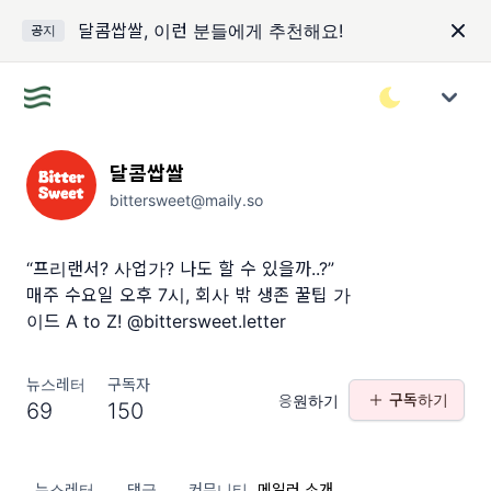
달콤쌉쌀, 이런 분들에게 추천해요!
공지
달콤쌉쌀
bittersweet@maily.so
“프리랜서? 사업가? 나도 할 수 있을까..?”
매주 수요일 오후 7시, 회사 밖 생존 꿀팁 가
이드 A to Z! @bittersweet.letter
뉴스레터
구독자
구독하기
응원하기
69
150
뉴스레터
댓글
커뮤니티
메일러 소개