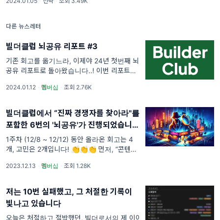
2024.01.05
·
전략
·
조회 3.49K
단계 [항목1] 데이터 수집
다른 뉴스레터
빌더클럽 뇌공유 리포트 #3
기존 회고를 옮기느라, 이제야 24년 첫번째 뇌
공유 리포트로 돌아왔습니다..! 이번 리포트부
터 클럽원 분들의 회고도 포함합니다. 불타오르
2024.01.12
·
멤버십
·
조회 2.76K
는군요!
빌더클럽에서 “진짜 경쟁자를 찾아라"를
포함한 6번의 '뇌공유'가 진행되었습니
다!
1주차 (12/8 ~ 12/12) 동안 올라온 회고는 4
개, 고민은 2개입니다! 👏👏👏 먼저, “콘텐츠
크로스 제너레이션 툴” 진행 상황과 관련된 회
2023.12.13
·
멤버십
·
조회 1.28K
고를 요약할게요! (글 전체를
저는 10번 실패했고, 그 처절한 기록이
빛나고 있습니다
오늘은 처절하고 절박했던, 빌더로서의 제 이야