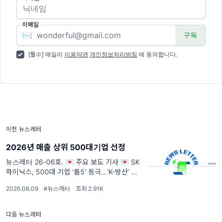
이메일
✉️
[필수] 메일리
이용약관
개인정보처리방침
에 동의합니다.
이전 뉴스레터
2026년 매출 상위 500대기업 선정
뉴스레터 26-06호. 💌 주요 보도 기사 💌 SK
하이닉스, 500대 기업 ‘톱5’ 등극…‘K-방산’ 대
장주 한화도 7위로 ‘껑충’ [항목1] 국내 500대
2026.06.09
·
#뉴스레터
·
조회 2.91K
기업 총매출 4305조원…하한선 1조4026억
다음 뉴스레터