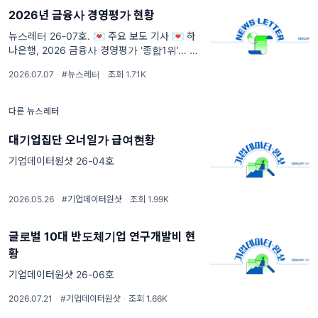
2026년 금융사 경영평가 현황
뉴스레터 26-07호. 💌 주요 보도 기사 💌 하
나은행, 2026 금융사 경영평가 ‘종합1위’… 한
국투자증권, 비은행 중 최고점 [항목1] 1위 하
2026.07.07
·
#뉴스레터
·
조회 1.71K
나은행, 5개 부문 중 건실경영 등 4개 부문서
상위 3
다른 뉴스레터
대기업집단 오너일가 급여현황
기업데이터원샷 26-04호
2026.05.26
·
#기업데이터원샷
·
조회 1.99K
글로벌 10대 반도체기업 연구개발비 현
황
기업데이터원샷 26-06호
2026.07.21
·
#기업데이터원샷
·
조회 1.66K