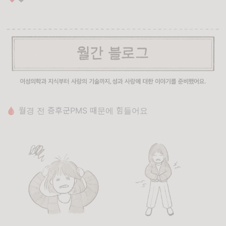
🩸 월경 전 증후군PMS 때문에 힘들어요