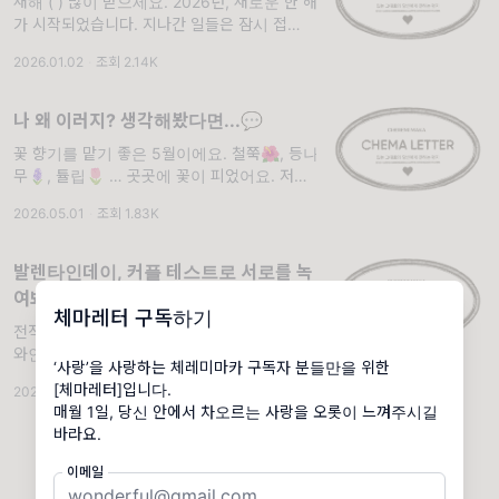
새해 ( ) 많이 받으세요. 2026년, 새로운 한 해
가 시작되었습니다. 지나간 일들은 잠시 접어두
고, 올해는 더 행복을 자주 느끼고 솔직하고 편
2026.01.02
·
조회 2.14K
안한 시간들이 많아지면 좋겠어요. 구독자 님의
일상에 건강
나 왜 이러지? 생각해봤다면...💬
꽃 향기를 맡기 좋은 5월이에요. 철쭉🌺, 등나
무🪻, 튤립🌷 … 곳곳에 꽃이 피었어요. 저는
꽃 구경을 좋아해요. 알록달록한 꽃도 예쁘고,
2026.05.01
·
조회 1.83K
꽃 사진을 찍는 사람들을 보면 미소가 지어지더
라고요. 구독자 님은 평
발렌타인데이, 커플 테스트로 서로를 녹
여봐요🫂
체마레터 구독하기
전직 소믈리에 Pick! 두쫀쿠 더 맛있게 만드는
와인. 발렌타인데이가 다가오고 있습니다. 2월
‘사랑’을 사랑하는 체레미마카 구독자 분들만을 위한
의 체마레터는 서로의 마음을 쫀득🧆하게 이어
[체마레터]입니다.
2026.02.06
·
조회 1.87K
줄 연애 밀착 특집으로 준비했어요. 우리 커플
매월 1일, 당신 안에서 차오르는 사랑을 오롯이 느껴주시길
의 친밀한 시간을 음미할 테스트 모음과 전직
바라요.
소믈리에의
이메일