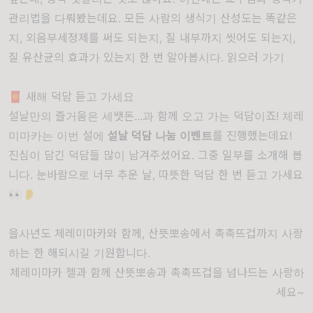
관리법을 다뤄봤는데요. 모든 사람의 생식기 산성도는 똑같은
지, 외음부세정제를 써도 되는지, 질 내부까지 씻어도 되는지,
질 유산균의 효과가 있는지 한 번 알아봅시다.
읽으러 가기
🧧 새해 덕담 듣고 가세요
설날만의 즐거움은 세뱃돈...과 함께 오고 가는 덕담이죠! 체레
미마카는 이번 설에
설날 덕담 나눔 이벤트
를 진행했는데요!
진심이 담긴 덕담들 많이 남겨주셨어요. 그중 일부를 소개해 봅
니다. 눈바람으로 너무 추운 날, 따뜻한 덕담 한 번 듣고 가세요
👀👂
을사년도 체레미마카와 함께, 산뜻뽀송에서 촉촉뜨겁까지 사랑
하는 한 해되시길 기원합니다.
체레미마카 젤과 함께 산뜻뽀송과 촉촉뜨겁을 넘나드는 사랑하
세요~