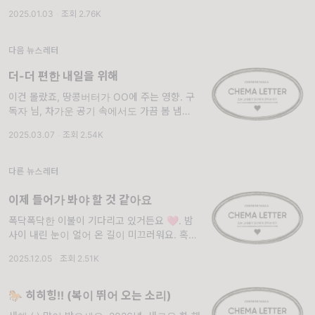
았어요. 푸른 뱀의 해인 을사년(乙巳年)은 지혜
2025.01.03
·
조회 2.76K
와 재생을 상징하는 해라고 하는데요. 새해에는
부디 평온한 일상이 지켜져 구독자 님
다음 뉴스레터
더-더 편한 내일을 위해
이건 몰랐죠, 땅콩버터가 OO에 주는 영향. 구
독자 님, 차가운 공기 속에서도 가끔 봄 냄새를
맡곤 하지 않으신가요? 곧 전국이 분홍빛 꽃잎
2025.03.07
·
조회 2.54K
으로 물들 걸 생각하니 벌써 설레는 3월입니다.
3월은 새로운 학기가 시작되기도
다른 뉴스레터
이제 들어가 봐야 할 것 같아요
폭닥폭닥한 이불이 기다리고 있거든요 🩷. 밤
사이 내린 눈이 얼어 온 길이 미끄러워요. 혹시
넘어질까 봐 오늘 출근길엔 조심히 신중하게 걸
2025.12.05
·
조회 2.51K
었는데요. (그래도 엉덩이를 살짝 박은 건 안 비
밀) 고개를 드니 모든 사람이 두꺼
🐎 히히힝!! (복이 뛰어 오는 소리)