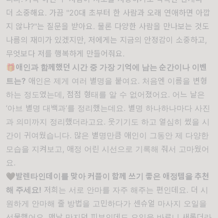
더 소중해요
.
가끔
"20
대 초부터 한 사람과 오래 연애하면 아깝
지 않냐
?"
는 질문을 받아요
.
물론 다양한 사람을 만나보는 것도
나름의 재미가 있겠지만
,
저에게는 지금의 안정감이 소중하고
,
무엇보다 저를 행복하게 만들어줘요
.
🎁
애인과 함께했던 시간 중 가장 기억에 남는 순간이나 이벤
트는
?
애인은 제게 여러 별명을 붙여요
.
처음엔 이름을 변형
하는 정도였는데
,
점점 형태를 알 수 없어졌어요
.
어느 날은
‘
아브 별명 대백과
’
를 정리했는데요
.
별명 하나하나마다 사진
과 의미까지 정리했더라고요
.
웃기기도 하고 열심히 썼을 시
간이 귀여웠습니다
.
많은 별명만큼 애인이 그동안 제 다양한
모습을 지켜보고
,
애정 어린 시선으로 기록해 줘서 고마웠어
요
.
🖤
발렌타인데이를 맞아 커플이 함께 쓰기 좋은 애정템을 추천
해 주세요
!
저희는 서로 안마를 자주 해주는 편인데요
.
더 시
원하게 안마해 줄 방법을 고민하다가
센슈얼 마사지 오일
을
선물했어요
.
맨날 만지던 피부인데도 오일을 바르니 새롭더라