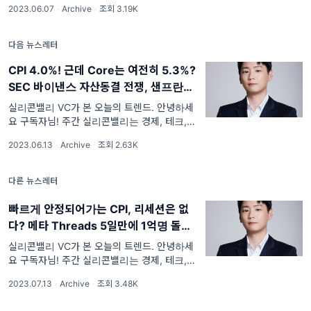
안하는 이유는 투자자들이 싫어할만한 결
2023.06.07
·
Archive
·
조회 3.19K
정보들을 함께 토론하면서 제가 배워가는 목적
정을 해야할수도 있어서 ㄷㄷㄷ
으로 운영되고 있습니다. 그
다음 뉴스레터
CPI 4.0%! 근데 Core는 여전히 5.3%?
SEC 바이낸스 자산동결 전쟁, 샌프란시
스코 시내 Westfield도 철수, 미국 최대
실리콘밸리 VC가 본 오늘의 트렌드. 안녕하세
커뮤니티 Reddit: 가격정책 변경으로 소
요 구독자님! 주간 실리콘밸리는 경제, 테크, 스
타트업, 부동산, 재정적 자유, 비지니스에 관한
비자 시위, 골드만CEO: 상업부동산 위기
2023.06.13
·
Archive
·
조회 2.63K
정보들을 함께 토론하면서 제가 배워가는 목적
큰거 온다...! 미국FTC: 마소의 블리자드
으로 운영되고 있습니다. 그
인수 반대, FDA: 새로운 치매약 허가임
다른 뉴스레터
박, 테슬라 12일 연속 상승 기록!
빠르게 안정되어가는 CPI, 리세션은 없
다? 메타 Threads 5일만에 1억명 돌파,
OpenAI 경쟁사 최신 모델 발매, 캐시우
실리콘밸리 VC가 본 오늘의 트렌드. 안녕하세
드 Coinbase 매도, 미국과 중국의 좁혀
요 구독자님! 주간 실리콘밸리는 경제, 테크, 스
타트업, 부동산, 재정적 자유, 비지니스에 관한
지지않는 거리
2023.07.13
·
Archive
·
조회 3.48K
정보들을 함께 토론하면서 제가 배워가는 목적
으로 운영되고 있습니다. 그