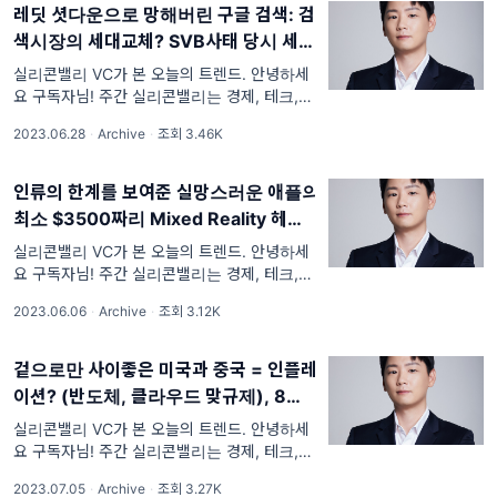
레딧 셧다운으로 망해버린 구글 검색: 검
색시장의 세대교체? SVB사태 당시 세쿼
이아는 $1B 예금, 소프트뱅크가 투자한
실리콘밸리 VC가 본 오늘의 트렌드. 안녕하세
메세징앱 IRL: 2천만명중 95%가 봇이었
요 구독자님! 주간 실리콘밸리는 경제, 테크, 스
타트업, 부동산, 재정적 자유, 비지니스에 관한
다, Databricks, 생성AI회사
2023.06.28
·
Archive
·
조회 3.46K
정보들을 함께 토론하면서 제가 배워가는 목적
MosaicML $1.3B에 인수, 메타
으로 운영되고 있습니다. 그
Quest+ 구독 프로그램, 에스턴마틴 x
인류의 한계를 보여준 실망스러운 애플의
루시드, 로즈타운 전기트럭 파산, 아마존
최소 $3500짜리 Mixed Reality 헤드
인도에 AWS관련 대규모 투자
셋, 경고만 하던 SEC 드디어 바이낸스와
실리콘밸리 VC가 본 오늘의 트렌드. 안녕하세
코인베이스를 고소, 미국 상업용 부동산
요 구독자님! 주간 실리콘밸리는 경제, 테크, 스
타트업, 부동산, 재정적 자유, 비지니스에 관한
우려, 세쿼이아 중국/인도 독립, 트위터
2023.06.06
·
Archive
·
조회 3.12K
정보들을 함께 토론하면서 제가 배워가는 목적
작년대비 광고매출 59% 감소
으로 운영되고 있습니다. 그
겉으로만 사이좋은 미국과 중국 = 인플레
이션? (반도체, 클라우드 맞규제), 8개월
연속 50이하 기록한 제조 PMI, 트위터는
실리콘밸리 VC가 본 오늘의 트렌드. 안녕하세
트래픽제한하고 메타는 트위터 경쟁제품
요 구독자님! 주간 실리콘밸리는 경제, 테크, 스
타트업, 부동산, 재정적 자유, 비지니스에 관한
내일 출시, ChatGPT 트래픽 지난달대비
2023.07.05
·
Archive
·
조회 3.27K
정보들을 함께 토론하면서 제가 배워가는 목적