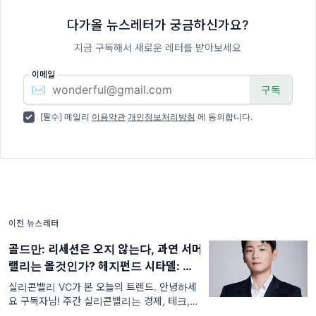
다가올 뉴스레터가 궁금하신가요?
지금 구독해서 새로운 레터를 받아보세요
이메일
✉️
[필수] 메일리
이용약관
개인정보처리방침
에 동의합니다.
이전 뉴스레터
골드만: 리세션은 오지 않는다, 과연 서머
랠리는 올것인가? 헤지펀드 시타델: 인공
지능 거품이 너무 심하고 회사들은 이를
실리콘밸리 VC가 본 오늘의 트렌드. 안녕하세
후회할 것이다, 샘알트만: OpenAI 상장
요 구독자님! 주간 실리콘밸리는 경제, 테크, 스
타트업, 부동산, 재정적 자유, 비지니스에 관한