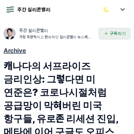
주간 실리콘밸리
주간 실리콘밸리
구독하기
가장 주관적이고 편파적인 실리콘밸리 뉴스레터 w
ww.ianpark.vc
Archive
캐나다의 서프라이즈
금리인상: 그렇다면 미
연준은? 코로나시절처럼
공급망이 막혀버린 미국
항구들, 유로존 리세션 진입,
메타에 이어 구글도 오피스