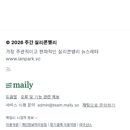
10% 감소, 골드만삭스: 애플카드 사업
으로 운영되고 있습니다. 그
포기, 테슬라: 역대급 딜리버리 달성 그런
데 어닝은?
© 2026 주간 실리콘밸리
가장 주관적이고 편파적인 실리콘밸리 뉴스레터
www.ianpark.vc
도움말
오류 및 기능 관련 제보
서비스 이용 문의
admin@team.maily.so
채팅으로 문의하기
메일리 사업자 정보
이용약관
|
개인정보처리방침
|
정기결제 이용약관
|
라이선스