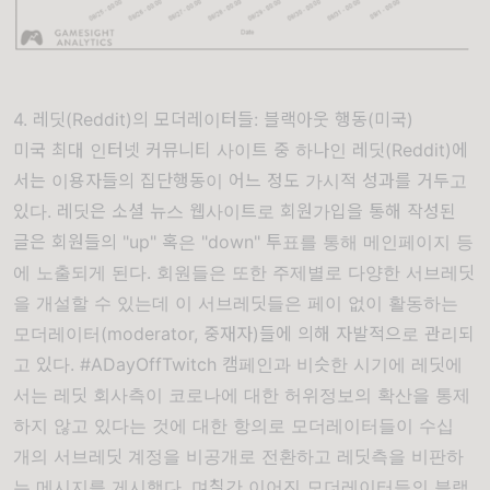
4. 레딧(Reddit)의 모더레이터들: 블랙아웃 행동(미국)
미국 최대 인터넷 커뮤니티 사이트 중 하나인
레딧
(Reddit)
에
서는 이용자들의 집단행동이 어느 정도 가시적 성과를 거두고
있다
.
레딧은 소셜 뉴스 웹사이트로 회원가입을 통해 작성된
글은 회원들의
"up"
혹은
"down"
투표를 통해 메인페이지 등
에 노출되게 된다
.
회원들은 또한 주제별로 다양한 서브레딧
을 개설할 수 있는데 이 서브레딧들은 페이 없이 활동하는
모더레이터
(moderator,
중재자
)
들에 의해 자발적으로 관리되
고 있다
. #ADayOffTwitch
캠페인과 비슷한 시기에 레딧에
서는 레딧 회사측이 코로나에 대한 허위정보의 확산을 통제
하지 않고 있다는 것에 대한 항의로 모더레이터들이 수십
개의 서브레딧 계정을 비공개로 전환하고 레딧측을 비판하
는 메시지를 게시했다
.
며칠간 이어진
모더레이터들의 블랙