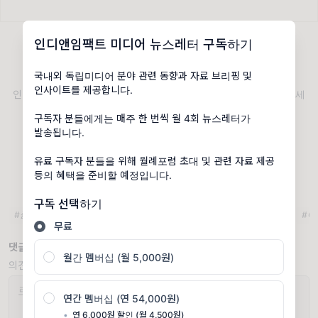
인디앤임팩트 미디어 뉴스레터 구독하기
이번 뉴스레터 어떠셨나요?
국내외 독립미디어 분야 관련 동향과 자료 브리핑 및
인사이트를 제공합니다.
인디앤임팩트 미디어 뉴스레터 님에게 ☕️ 커피와 ✉️ 쪽지를 보내보세
요!
구독자 분들에게는 매주 한 번씩 월 4회 뉴스레터가
발송됩니다.
지금 보내기 →
유료 구독자 분들을 위해 월례포럼 초대 및 관련 자료 제공
등의 혜택을 준비할 예정입니다.
구독 선택하기
#플랫폼 노동
#유튜브 유감보고서
#넷플릭스 다큐멘터리 제작지원
#에
무료
댓글 2개
월간 멤버십 (월 5,000원)
의견을 남겨주세요
연간 멤버십 (연 54,000원)
•
연 6,000원 할인 (월 4,500원)