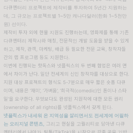
다큐멘터리 프로젝트에 제작비를 투자하여
5
년간 지원하는
데
,
그 규모는 프로젝트별
1~5
만 캐나다달러
(
한화
1~5
천만
원
)
선이다
.
제작비 투자 외에 현물 지원도 진행하는데
,
영화제를 통해 기존
다큐멘터리 제작사와 매칭
,
전문적인 개발 도움을 받을 수 있게
하고
,
제작
,
관객
,
마케팅
,
배급 등 필요한 전문 교육
,
창작자들
간의 랩 프로그램 등도 지원한다
.
이번에 진행되는 핫독스와 넷플릭스의 두 번째 협업은 여러 면
에서 차이가 난다
.
일단 전세계의 신인 창작자를 대상으로 한다
.
지원 대상 프로젝트의 형식도
5-7
분으로 매우 짧은 숏폼 다큐
이며
,
내용은
‘
재미
’, ‘
가벼움
’, ‘
희극적
(comedic)
인 톤이나 스타
일
’
을 요구한다
.
무엇보다도 완성된 지원작에 대한 모든 권리
(ownership of all rights)
를 넷플릭스에서 갖게 된다
.
넷플릭스가 내세워 온 지역성을 살리면서도 전세계에 어필하
는 오리지널 콘텐츠
,
그리고 현실을 고퀄리티로 담아낸 다큐
멘터리에서 나아가, 틱톡(TikTok)을 시작으로 각종 공유 기반