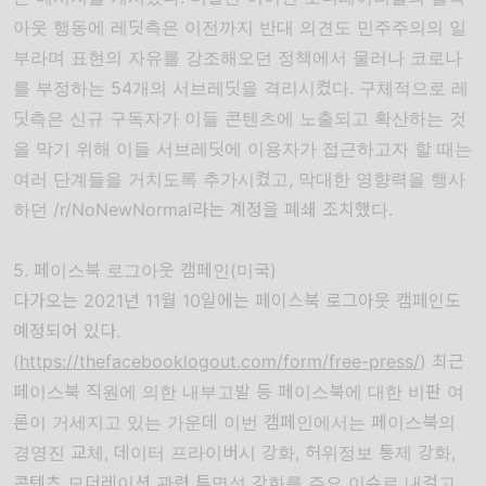
아웃 행동
에 레딧측은 이전까지 반대 의견도 민주주의의 일
부라며 표현의 자유를 강조해오던 정책에서 물러나 코로나
를 부정하는
54
개의 서브레딧을 격리시켰다
.
구체적으로 레
딧측은 신규 구독자가 이들 콘텐츠에 노출되고 확산하는 것
을 막기 위해 이들 서브레딧에 이용자가 접근하고자 할 때는
여러 단계들을 거치도록 추가시켰고
,
막대한 영향력을 행사
하던
/r/NoNewNormal
라는 계정을 폐쇄 조치했다
.
5. 페이스북 로그아웃 캠페인(미국)
다가오는
2021
년
11
월
10
일에는
페이스북 로그아웃 캠페인
도
예정되어 있다
.
(
https://thefacebooklogout.com/form/free-press/
)
최근
페이스북 직원에 의한 내부고발 등 페이스북에 대한 비판 여
론이 거세지고 있는 가운데 이번 캠페인에서는 페이스북의
경영진 교체
,
데이터 프라이버시 강화
,
허위정보 통제 강화
,
콘텐츠 모더레이션 관련 투명성 강화를 주요 이슈로 내걸고