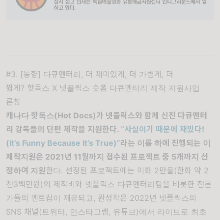
#3. [동향] 다큐멘터리, 더 재미있게, 더 가볍게, 더
짧게? 핫독스 X 넷플릭스 숏폼 다큐멘터리 제작 지원사업
론칭
캐나다 핫독스
(Hot Docs)
가 넷플릭스와 함께 신진 다큐멘터
리 감독들의 단편 제작을 지원한다
.
“
사실이기 때문에 재밌다
!
(It’s Funny Because It’s True)”
라는 이름 하에 진행되는 이
제작지원은
2021
년
11
월까지 접수된 프로젝트 중
5
개까지 선
정하여 지원
한다. 선정된 프로젝트에는 미화 2만불(한화 약 2
천3백만원)의 제작비와 넷플릭스 다큐멘터리팀을 비롯한 전문
가들의 멘토십이 제공되고, 완성작은 2022년 넷플릭스의
SNS 채널(트위터, 인스타그램, 유튜브)에서 라이브로 최초