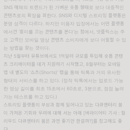
SNS 매체의 트렌드가 된 가벼운 숏폼 형태로 보다 대중적인
콘텐츠로의 확장을 꾀한다. SNS와 디지털 스트리밍 플랫폼은
분명 성격이 다르다. 하지만 이용자 입장에서는 어떤 플랫폼
에서건 ‘흥미를 끄는 콘텐츠를 본다’는 점에서, 넷플릭스는 주
요 고객인 모바일 영상 콘텐츠 소비자에게 보다 어필할 수 있
는 방법을 찾는 것이다.
지난
5
월부터 유튜브에서도
1
억달러 규모를 투입해 숏폼 콘텐
츠 크리에이터를 대거 지원하기 시작했고
, 8
월부터는 모바일
앱 내 별도의
‘
쇼츠
(Shorts)’
탭을 통해 틱톡과 거의 유사한
형태의 서비스를 하고 있다
. (
정작 틱톡에서는 업로드 가능
한 영상 길이를 최초
15
초에서
60
초로
, 3
분으로
,
점점 늘려
가는 테스트를 하고 있다
.)
스트리밍 플랫폼의 부상과 함께 일어나고 있는 다큐멘터리 붐
이 가져온 기회와 우려에 대해 서는 아래 [버라이어티 기사 : 헐
리우드 다큐멘터리 붐은 과연 좋기만 한걸까?]를 참고해도 좋
다
.