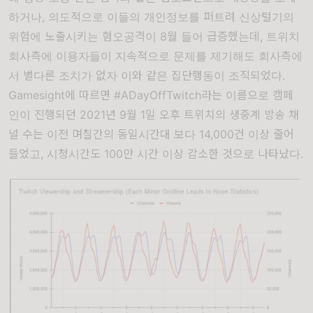
하거나
,
의도적으로 이들의 개인정보를 퍼트려 신상털기의
위험에 노출시키는 혐오
공격이
8
월 들어 급증했는데
,
트위치
회사측에 이용자들이 지속적으로 문제를 제기해도 회사측에
서 별다른 조치가 없자 이와 같은 집단행동이 조직되었다
.
Gamesight
에 따르면
#ADayOffTwitch
라는 이름으로 캠페
인이 진행되던
2021
년
9
월
1
일 오후 트위치의 생중계 방송 채
널 수는 이전 며칠간의 동일시간대 보다
14,000
건 이상 줄어
들었고
,
시청시간도
100
만 시간 이상 감소한 것으로 나타났다
.