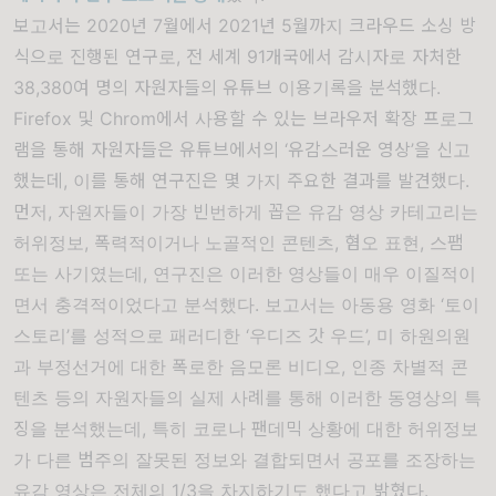
보고서는
2020
년
7
월에서
2021
년
5
월까지 크라우드 소싱 방
식으로 진행된 연구로
,
전 세계
91
개국에서 감시자로 자처한
38,380
여 명의 자원자들의 유튜브 이용기록을 분석했다
.
Firefox
및
Chrom
에서 사용할 수 있는 브라우저 확장 프로그
램을 통해 자원자들은 유튜브에서의
‘
유감스러운 영상
’
을 신고
했는데
,
이를 통해 연구진은 몇 가지 주요한 결과를 발견했다
.
먼저
,
자원자들이 가장 빈번하게 꼽은 유감 영상 카테고리는
허위정보
,
폭력적이거나 노골적인 콘텐츠
,
혐오 표현
,
스팸
또는 사기였는데
,
연구진은 이러한 영상들이 매우 이질적이
면서 충격적이었다고 분석했다
.
보고서는 아동용 영화
‘
토이
스토리
’
를 성적으로 패러디한
‘
우디즈 갓 우드
’,
미 하원의원
과 부정선거에 대한 폭로한 음모론 비디오
,
인종 차별적 콘
텐츠 등의 자원자들의 실제 사례를 통해 이러한 동영상의 특
징을 분석했는데
,
특히 코로나 팬데믹 상황에 대한 허위정보
가 다른 범주의 잘못된 정보와 결합되면서 공포를 조장하는
유감 영상은 전체의
1/3
을 차지하기도 했다고 밝혔다
.