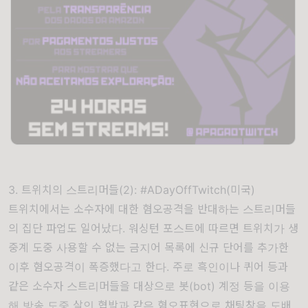
3. 트위치의 스트리머들(2): #ADayOffTwitch(미국)
트위치에서는 소수자에 대한 혐오공격을 반대하는 스트리머들
의 집단 파업도 일어났다
.
워싱턴 포스트에 따르면
트위치가 생
중계 도중 사용할 수 없는 금지어 목록에 신규 단어를 추가한
이후 혐오공격이 폭증했다고 한다
.
주로
흑인이나 퀴어 등과
같은 소수자 스트리머들을 대상으로
봇
(bot)
계정 등을 이용
해 방송 도중 살인 협박과 같은 혐오표현으로 채팅창을 도배