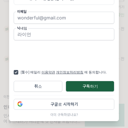
비공개로 댓글 남기기
이메일
확인
닉네임
unclehaha
1
5년 이하 전
잘 읽겠습니다. 기대합니다!
ㄴ 답글
김화범
1
5년 이하 전
필자들의 자기소개글이 재미있네요. 꾸준히~
[필수] 메일리
이용약관
개인정보처리방침
에 동의합니다.
ㄴ 답글
취소
구독하기
이전 뉴스레터
구글로 시작하기
인디&임팩트 미디어 뉴스레터
이미 구독하셨나요?
인사 드립니다!. 안녕하세요! 인디&임팩트 미디
어 뉴스레터가 여러분께 첫 인사를 드립니다.
본 뉴스레터는 미디어운동에 대해 새롭게 질문