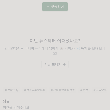
구독하기
이번 뉴스레터 어떠셨나요?
인디앤임팩트 미디어 뉴스레터 님에게 ☕️ 커피와 ✉️ 쪽지를 보내보세
요!
지금 보내기 →
#실태조사
#전주국제영화제
#전북독립영화협회
#로컬
#지역영화네
댓글
의견을 남겨주세요