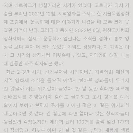
지며 네트워크가 넘실거리던 시기가 있었다. 코로나가 다시 기
승을 부리던 2021년 12월,
지역영화를 주제로 한 서울독립영화
제 포럼
에서 ‘운동회’에 대한 이야기가 나왔을 때 모두 크게 웃
었던 기억이 난다. 그러다 이듬해인 2022년 6월, 평창국제평화
영화제에서 실제로
운동회
가 열린다는 소식을 접하고
홍보 영
상
을 보다 혼자 더 크게 웃었던 기억도 생생하다. 이 기억은 마
치 그 시기의 상징처럼 머릿속에 남았고, 지역영화 얘길 나눌
때 한동안 자주 회자되곤 했다.
최근 2-3년 사이, 신기루처럼 사라져버린 지역영화 예산과
지역 영화제 소식을 들으며 어렵게 쌓아온 성과들이 무너지
진 않을까 하는 위기감이 들었다. 한 달 동안 최대한 빠르게
실태조사를 진행했어야 함에도 불구하고 조사 항목을 대폭
줄이지 못하고 끝까지 추가를 이어간 것은 이 같은 위기의식
때문이었던 것 같다. 긴 설문에 과연 얼마나 많은 창작자들이
응답할까 걱정했지만, 예상과 달리 100명을 훌쩍 넘긴 177명
이 참여했고, 허투루 하면 안 될 것 같은 부담이 새롭게 생겼