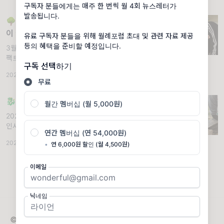
구독자 분들에게는 매주 한 번씩 월 4회 뉴스레터가
디어 환경
발송됩니다.
🌳[52호] 지역영화도 훌륭한 교육자원
이 될 수 있다!
유료 구독자 분들을 위해 월례포럼 초대 및 관련 자료 제공
등의 혜택을 준비할 예정입니다.
3월 1주 (2024). 💌 뉴스레터 52호 인디&임
팩트 52호는 강릉 지역에서 3년 동안 진행된
구독 선택하기
'지역영화 리터러시' 활동을 소개합니다! 😀
2024.03.07
·
조회 1.3K
🎬 2021년부터 2023년까지 지역영화 현황
무료
조사, 교육 자
🐉인디&임팩트 38~46호 모아보기
월간 멤버십 (월 5,000원)
2024년 1월 둘째주. 🌅 안녕하세요. 새해 첫
인사 드립니다. 2024년 새해 첫 번째 뉴스레터
연간 멤버십 (연 54,000원)
는 인디&임팩트 모아보기입니다! 🙆‍♂️ 지난 해
2024.01.12
·
조회 863
•
연 6,000원 할인 (월 4,500원)
10월부터 12월까지 인디&임팩트는 어떤 소식
을 전했을까
이메일
닉네임
© 2026 인디앤임팩트 미디어 뉴스레터