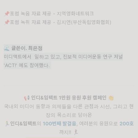
📌포럼 녹음 자료 제공 - 지역영화네트워크
📌포럼 녹취 자료 제공 - 김지연(부산독립영화협회)
🌊
글쓴이. 최은정
미디액트
에서 일하고 있고, 진보적 미디어운동 연구 저널
'ACT!'
에도 참여했다.
📢 인디&임팩트 1만원 응원 후원 캠페인
👏
국내외 미디어 동향과 의제들을 다른 관점과 시선, 그리고 현
장의 목소리로 담아온
🏃‍♂️
인디&임팩트
의
100번째 발걸음
, 여러분의 응원으로
200호
까지!!
🏃‍♀️