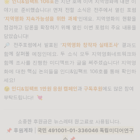
🌟
인디&임팩트 106호
는
지난 호
에 이어 지역영화에 대한 이
야기로 준비했습니다! 먼저 전할 소식은 전주에서 열린 포럼
'
지역영화 지속가능성을 위한 과제
'인데요. 지역영화의 현황을
점검하고 담론을 확장하기 위해 열린 이번 포럼의 주요 내용을
담았습니다!
🔎 전주포럼에서 발표된 '
지역영화 창작자 실태조사
' 결과도
함께 살펴볼 예정인데요. 두 소식 모두 지역영화네트워크와
함께 조사를 진행한 미디액트가 글을 써주셨습니다! 지역영
화에 대한 핵심 논의들을 인디&임팩트 106호를 통해 확인하
세요!
😉
인디&임팩트 1만원 응원 캠페인
과
구독후원
에도 많은 참여
부탁드립니다! 💘
소중한 후원금은 뉴스레터 원고료로 사용됩니다.
📌
후원계좌
|
국민 491001-01-336046 독립미디어연구
소
📌