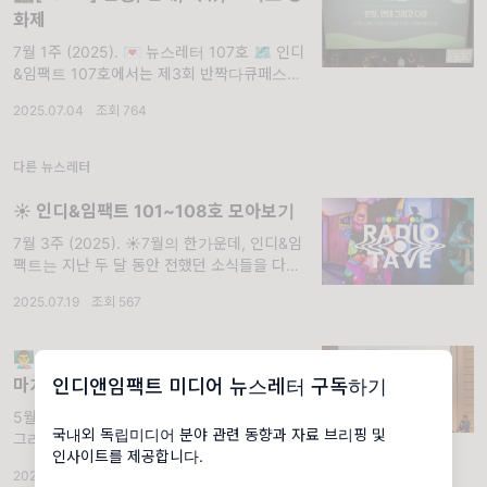
화제
7월 1주 (2025). 💌 뉴스레터 107호 🗺️ 인디
&임팩트 107호에서는 제3회 반짝다큐페스티
발 포럼을 돌아보며, 현장다큐에 대한 고민을
2025.07.04
·
조회 764
담았습니다! 이번 포럼은 “현장, 연대 그리고 다
큐”라는 주제
다른 뉴스레터
☀️ 인디&임팩트 101~108호 모아보기
7월 3주 (2025). ☀️7월의 한가운데, 인디&임
팩트는 지난 두 달 동안 전했던 소식들을 다시
모아 전합니다! 대선 정책 제안에서부터 다큐멘
2025.07.19
·
조회 567
터리 산업, 지역영화의 지속가능성, 생성형 AI
까지—문화와
👨‍🏫[101호] 한국 영화의 재도약, 지금이
마지막 기회 - 영화인연대 중·장기 정책
인디앤임팩트 미디어 뉴스레터 구독하기
제안 포럼
5월 4주 (2025). 💌 뉴스레터 101호 ⭕ 계엄
국내외 독립미디어 분야 관련 동향과 자료 브리핑 및
그리고 탄핵으로 조기에 치러지는 제21대 대선
인사이트를 제공합니다.
이 2주 앞으로 다가왔습니다. 정치 환경의 변화
2025.05.22
·
조회 1.34K
가능성과 함께 AI 등 기술 혁신과 급변하는 미