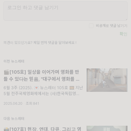
비공개로 댓글 남기기
확인
의견이 있으신가요? 제일 먼저 댓글을 달아보세요 !
이전 뉴스레터
🎬[105호] 일상을 이어가며 영화를 만
들 수 있다는 믿음, "대구에서 영화를 만
들고 있습니다."
6월 3주 (2025). 💌 뉴스레터 105호 🎞️ 지난
5월 전주국제영화제에서는 (사)한국독립영화
협회 주최로 '오늘의 독립영화(인), 안녕하십니
2025.06.20
·
조회 841
까'라는 포럼이 열렸는데요. 이 자리에 패널로
참석한 김선빈
다음 뉴스레터
📸[107호] 현장, 연대, 다큐, 그리고 영