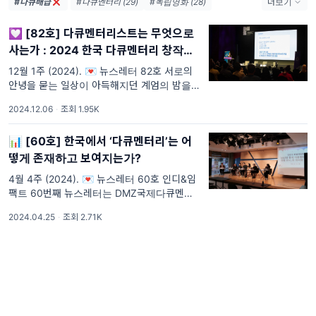
#다큐배급
#다큐멘터리 (29)
#독립영화 (28)
더보기
#영화 (24)
#공동체미디어 (21)
#AI (14)
💟 [82호] 다큐멘터리스트는 무엇으로
#기후위기 (13)
#지역영화 (12)
사는가 : 2024 한국 다큐멘터리 창작자
#마을공동체미디어 (11)
#공동체라디오 (11)
실태조사 보고
#OTT (10)
#국정감사 (9)
#마을미디어 (9)
12월 1주 (2024). 💌 뉴스레터 82호 서로의
안녕을 묻는 일상이 아득해지던 계엄의 밤을 보
#민주주의 (9)
#독립예술영화 (9)
냈습니다. 다들 안녕하신가요? 이번 인디&임팩
#공영방송 (8)
2024.12.06
·
조회 1.95K
트에서는 어려운 시기일수록 더욱 중요해지는
독립 다큐멘터리에 대
📊 [60호] 한국에서 ‘다큐멘터리’는 어
떻게 존재하고 보여지는가?
4월 4주 (2024). 💌 뉴스레터 60호 인디&임
팩트 60번째 뉴스레터는 DMZ국제다큐멘터리
영화제가 기획하고 독립미디어연구소에서 연구
2024.04.25
·
조회 2.71K
한 <2023년 한국 다큐멘터리 산업 현황 조사>
보고서를 소개합니다