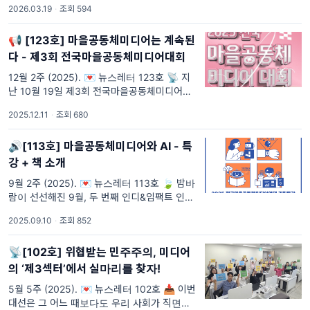
2026.03.19
·
조회 594
질문입니다. 🙎‍♀️🙎‍♂️ 거대 정당의 공방과 광역단
체장 중
📢 [123호] 마을공동체미디어는 계속된
다 - 제3회 전국마을공동체미디어대회
12월 2주 (2025). 💌 뉴스레터 123호 📡 지
난 10월 19일 제3회 전국마을공동체미디어대
회가 경기도 화성에서 열렸는데요. 전국의 마을
2025.12.11
·
조회 680
공동체미디어 활동가들과 함께 한 이 자리에서
는 지역별 사례 공유
🔊[113호] 마을공동체미디어와 AI - 특
강 + 책 소개
9월 2주 (2025). 💌 뉴스레터 113호 🍃 밤바
람이 선선해진 9월, 두 번째 인디&임팩트 인사
드립니다! 📻 113호에서는 두 가지 소식을 전
2025.09.10
·
조회 852
합니다. 첫 번째는 지난 8월 열린 특강 <마을공
동체미디어
📡[102호] 위협받는 민주주의, 미디어
의 ‘제3섹터’에서 실마리를 찾자!
5월 5주 (2025). 💌 뉴스레터 102호 📥 이번
대선은 그 어느 때보다도 우리 사회가 직면한