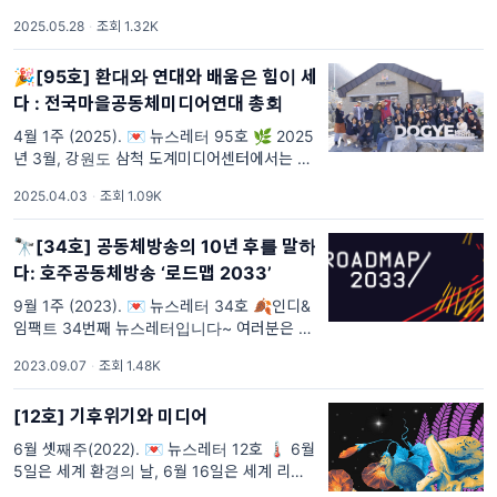
민주주의 위기를 어떻게 넘어설 것인가에 대한
2025.05.28
·
조회 1.32K
중대한 결정의 장이라고 할 수 있는데요. 인디&
임팩트는 민주
🎉[95호] 환대와 연대와 배움은 힘이 세
다 : 전국마을공동체미디어연대 총회
4월 1주 (2025). 💌 뉴스레터 95호 🌿 2025
년 3월, 강원도 삼척 도계미디어센터에서는 전
국마을공동체미디어연대 총회가 열렸습니다.
2025.04.03
·
조회 1.09K
총회에 참석한 원동업님께서 현장의 이야기와
분위기를 생생하게 전
🔭[34호] 공동체방송의 10년 후를 말하
다: 호주공동체방송 ‘로드맵 2033’
9월 1주 (2023). 💌 뉴스레터 34호 🍂인디&
임팩트 34번째 뉴스레터입니다~ 여러분은 얼
마나 먼 미래를 내다보며 활동하고 계신가요?
2023.09.07
·
조회 1.48K
벌써 올해도 중반을 넘어 내년을 준비하는 시간
이 다가오고 있는데요
[12호] 기후위기와 미디어
6월 셋째주(2022). 💌 뉴스레터 12호 🌡 6월
5일은 세계 환경의 날, 6월 16일은 세계 리필
의 날입니다. 그래서 준비했습니다. 인디&임팩