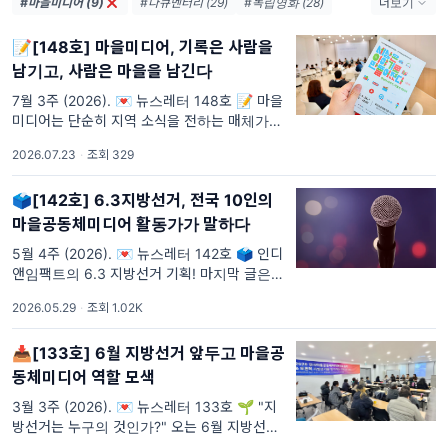
#마을미디어 (9)
#다큐멘터리 (29)
#독립영화 (28)
더보기
#영화 (24)
#공동체미디어 (21)
📝[148호] 마을미디어, 기록은 사람을
#AI (14)
#기후위기 (13)
남기고, 사람은 마을을 남긴다
#지역영화 (12)
#마을공동체미디어 (11)
#공동체라디오 (11)
#OTT (10)
7월 3주 (2026). 💌 뉴스레터 148호 📝 마을
미디어는 단순히 지역 소식을 전하는 매체가 아
#국정감사 (9)
#민주주의 (9)
닙니다. 주민이 직접 마을을 기록하고, 그 기록
#독립예술영화 (9)
#공영방송 (8)
2026.07.23
·
조회 329
이 사람을 연결하며 지역의 변화를 만들어가는
과정이기도 합니
🗳️[142호] 6.3지방선거, 전국 10인의
마을공동체미디어 활동가가 말하다
5월 4주 (2026). 💌 뉴스레터 142호 🗳️ 인디
앤임팩트의 6.3 지방선거 기획! 마지막 글은 공
동체 미디어 소식으로 준비했습니다! 🍃 🎤 전
2026.05.29
·
조회 1.02K
국의 마을공동체미디어 활동가 10명에게 단체
현황과 지역
📥[133호] 6월 지방선거 앞두고 마을공
동체미디어 역할 모색
3월 3주 (2026). 💌 뉴스레터 133호 🌱 "지
방선거는 누구의 것인가?" 오는 6월 지방선거
를 앞두고 전국의 마을미디어 활동가들이 던진