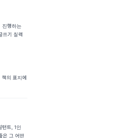
접 진행하는
 글쓰기 실력
된 책의 표지에
턴트, 1인
줄은 그 어떤