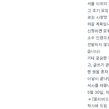
서울 이외의 
고 초기 모임
로는 사랑방 
혀갈 계획입
신청하면 모두
소수 인원으로
선발되지 않으
습니다)
기타 궁금한 
고, 글쓰기 
한 권을 혼자
이날이 끝나면
서사를 바꿉
5월 30일,
→ [얼리버드
작가와 드림