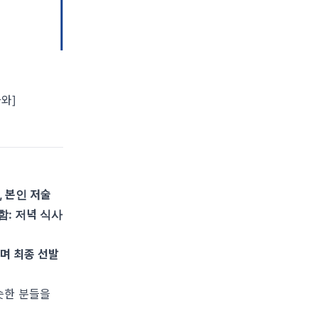
가와]
, 본인 저술
함: 저녁 식사
며 최종 선발
슷한 분들을