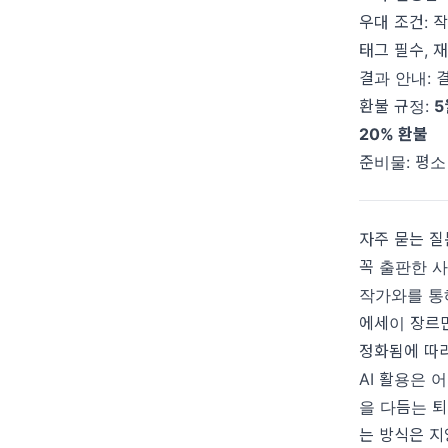
우대 조건: 
태그 필수, 
결과 안내: 
환불 규정:
5
20% 환불
준비물: 평소
자주 묻는 질문
꼭 출판한 사
작가와를 통
에세이 장르만
정화됨에 따라
AI 활용은 
을 다듬는 
는 방식은 지