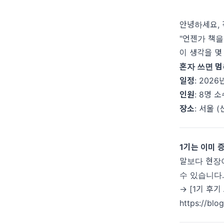
안녕하세요, 
"언젠가 책을
이 생각을 몇
혼자 쓰면 멈
일정
: 202
인원
: 8명 
장소
: 서울 
1기는 이미
말보다 현장
수 있습니다
→ [1기 후기
https://bl