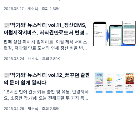
움되는 활동을 고민하고 실행하는 '작가와'입니
2026.05.27
·
새소식
·
조회 2.38K
다. 어느덧 5월의 끝자락, 초여름의 시작을 알
리는 6월이 다가오고 있습니다. 지난 한 달 동
안 '작가와'는
📰'작가와' 뉴스레터 vol.11_정산CMS,
이펍제작서비스, 저작권만료도서 변경
안내
판매 정산 페이지 업데이트, 이펍 제작 서비스
런칭, 저작권 만료 도서의 인세 정산 비율 변경.
안녕하세요, ‘작가와’입니다. 2025년 봄을 맞
2025.03.24
·
새소식
·
조회 2.89K
이하여 새로운 소식을 전해 드립니다. 1. ‘작가
와’ CMS 개편 작가님들이 ‘작가와’ CMS에서
주로 확인하는 내용은 판매 및 정
📰'작가와' 뉴스레터 vol.12_꿈꾸던 출판
의 문이 쉽게 열리다
1.5시간 만에 완성되는 출판 및 유통. 안녕하세
요, 소중한 작가님! 오늘 전해드릴 두 가지 특별
한 소식이 있습니다. 혹시 원고는 있지만 출판
2025.04.25
·
새소식
·
조회 2.88K
의 길이 막막하신가요? 아니면 원고는 없지만
작가가 되고 싶은 열정은 가득하신가