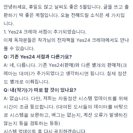
안녕하세요
,
휴일도 많고 날씨도 좋은
5
월입니다
.
글을 쓰고 출
판하기 딱 좋은 계절입니다
.
오늘 전해드릴 소식은 세 가지입
니다
.
1. Yes24 크레마 서점이 추가되었습니다.
이제 독자분들은 작가님의 전자책을
Yes24
크레마에서도 만나
볼 수 있습니다
.
Q:
기존
Yes24
서점과 다른가요
?
A:
네
,
다릅니다
.
기존
Yes24(
판매
)
와 다른 별개의 판매처
(
크
레마는 대여
)
가 추가되었다고 생각하시면 됩니다
.
실제 정산
도 별개로 이뤄집니다
.
Q:
내
(
작가
)
가 따로 할 것이 있나요
?
A:
없습니다
.
다만
,
저희는 자동정산 시스템 업데이트를 위해
시간이 조금 필요합니다
. (
대여된 도서들의 데이터를 바탕으
로 시스템을 보완하고
,
버그는 없는지
,
계산 오류가 발생하진
않는지 등을 검토하는 등등
)
시스템 업데이트 후 다시 공지하겠습니다
.