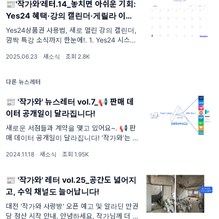
📰'작가와'레터.14_놓치면 아쉬운 기회:
Yes24 혜택·강의 캘린더·게릴라 이벤
트!
Yes24상품권 사용법, 새로 열린 강의 캘린더,
깜짝 특강 소식까지 한눈에!. 1. Yes24 시스템
장애, 걱정 마세요! 지난 6월 9일, Yes24에서
2025.06.23
·
새소식
·
조회 2.8K
일시적인 시스템 장애가 발생해 걱정하신 분들
이 많으셨죠. 다행히 1주일 이내로 신속하게 복
구되었고, 도
다른 뉴스레터
📰 '작가와' 뉴스레터 vol.7_📢 판매 데
이터 공개일이 달라집니다!
새로운 서점들과 계약을 맺고 있어요~. 📢 판
매 데이터 공개일이 달라집니다! ‘작가와’는 계
속해서 새로운 서점들과 계약을 하고 있습니다.
2024.11.18
·
새소식
·
조회 1.95K
왜냐하면 작가님들의 도서가 더 많은 독자분들
께 전달되도록 하는 것이 저희의 기쁨이
📰 '작가와' 레터 vol.25_공간도 넓어지
고, 수익 채널도 늘어납니다!
대전 '작가와 사랑방' 오픈 예고 및 알라딘 만권
당 정산 시작 안내. 안녕하세요, 작가님께 더 도