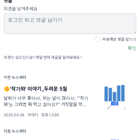
댓글
의견을 남겨주세요
비공개로 댓글 남기기
확인
의견이 있으신가요? 제일 먼저 댓글을 달아보세요 !
이전 뉴스레터
🌼'작가와' 이야기_두려운 5월
날씨가 너무 좋아서, 쉬는 날이 많아서. "'작가
와'는 그러면 뭐 먹고 살아요?" 거짓말을 약간
보태어, 약 100번은 들은 이야기입니다. '작가
2025.04.28
·
이야기
·
조회 1.33K
와'의 수익 모델은 작가님들의 책 판매에 의존
합니다. 작가님이 전자책 출판할
다음 뉴스레터