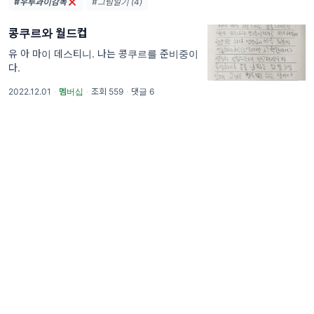
#우루과이감독
#그림일기 (4)
콩쿠르와 월드컵
유 아 마이 데스티니. 나는 콩쿠르를 준비중이
다.
2022.12.01
·
멤버십
·
조회 559
·
댓글 6