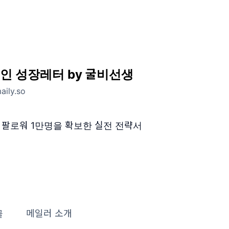
인 성장레터 by 굴비선생
aily.so
장, 팔로워 1만명을 확보한 실전 전략서
글
메일러 소개