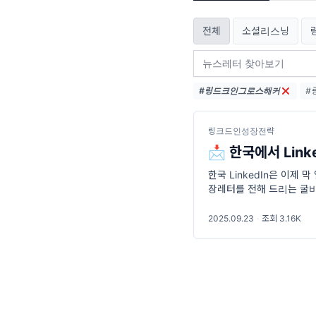
전체
소셜리스닝
#링드크인그로스해커
#
링크드인성장전략
📩 한국에서 Lin
한국 LinkedIn은 이제
장레터를 전해 드리는 굴비선
을 꼭 시작해야 하는지 7
크로
2025.09.23
·
조회 3.16K