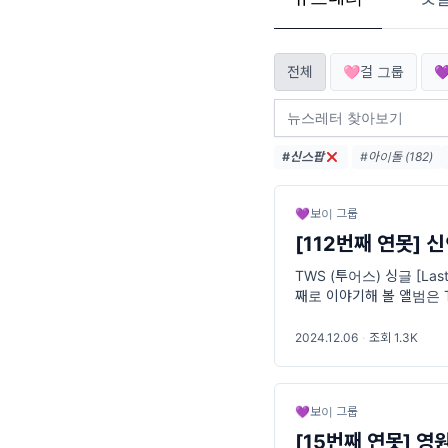
전체
🩷걸 그룹

#신스팝
#아이돌 (182)
#힙합 (28)
#에
💜보이 그룹
[112번째 연못]
TWS (투어스) 싱글 [Las
째로 이야기해 볼 앨범은 TW
해 항해하는 소년들💫 지난
2024.12.06
·
조회 1.3K
💜보이 그룹
[15번째 연못] 