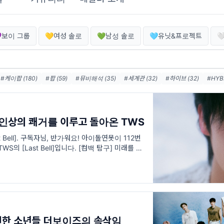
보이 그룹
💛여성 솔로
💚남성 솔로
🩵유닛&프로젝트

#케이팝 (180)
#팝 (59)
#뮤비해석 (35)
#세계관 (32)
#하이브 (32)
#HYBE
스엠 (27)
#SM Ent (23)
#SM (22)
#POP (16)
#jyp (15)
#댄스 (13)
#
 신인상의 쾌거를 이루고 돌아온 TWS
t Bell]. 구독자님, 반가워요! 아이돌연못이 112번
S의 [Last Bell]입니다. [컴백 탐구] 미래를 향
 30일, MMA 시상
영원한 소년들 더보이즈의 속삭임