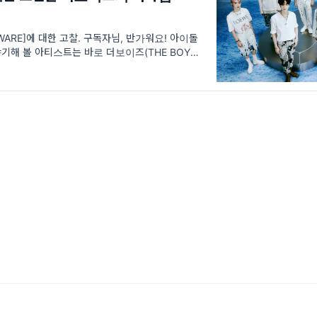
AWARE]에 대한 고찰. 구독자님, 반가워요! 아이돌
해 볼 아티스트는 바로 더보이즈(THE BOYZ)
 경연 프로그램 '로드 투 킹덤'과 '킹덤’에서