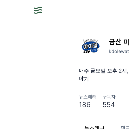
금산 
kdolewat
매주 금요일 오후 2시
야기
뉴스레터
구독자
186
554
뉴스레터
댓