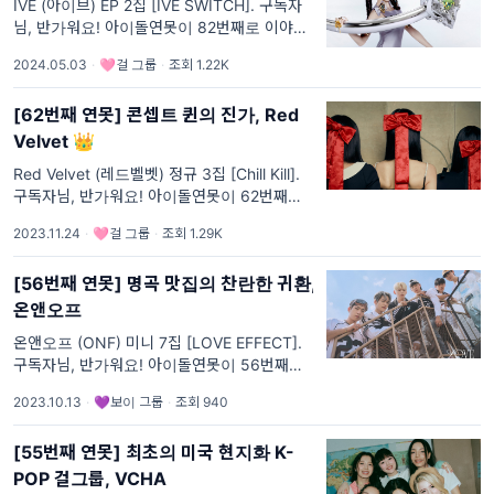
IVE (아이브) EP 2집 [IVE SWITCH]. 구독자
님, 반가워요! 아이돌연못이 82번째로 이야기
해 볼 앨범은 IVE (아이브)의 [IVE SWITCH]입
2024.05.03
·
🩷걸 그룹
·
조회 1.22K
니다. [컴백 탐구] 아이브의 '확장된 아이덴티
티' 💍 지난 미니
[62번째 연못] 콘셉트 퀸의 진가, Red
Velvet 👑
Red Velvet (레드벨벳) 정규 3집 [Chill Kill].
구독자님, 반가워요! 아이돌연못이 62번째로
이야기해 볼 앨범은 Red Velvet (레드벨벳)의
2023.11.24
·
🩷걸 그룹
·
조회 1.29K
[Chill Kill]입니다. [컴백 탐구] Red와 Velvet,
6년만에
[56번째 연못] 명곡 맛집의 찬란한 귀환,
온앤오프
온앤오프 (ONF) 미니 7집 [LOVE EFFECT].
구독자님, 반가워요! 아이돌연못이 56번째로
이야기해 볼 앨범은 온앤오프 (ONF)의 [LOVE
2023.10.13
·
💜보이 그룹
·
조회 940
EFFECT]입니다. [컴백탐구] 새로운 계절에서
다시 만난 온앤오프💕
[55번째 연못] 최초의 미국 현지화 K-
POP 걸그룹, VCHA