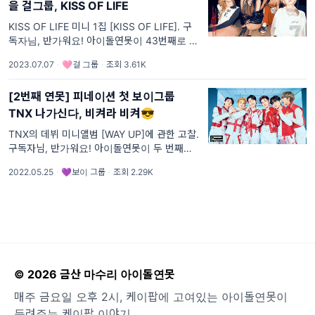
을 걸그룹, KISS OF LIFE
KISS OF LIFE 미니 1집 [KISS OF LIFE]. 구
독자님, 반가워요! 아이돌연못이 43번째로 이
야기해 볼 앨범은 KISS OF LIFE의 [KISS OF
2023.07.07
·
🩷걸 그룹
·
조회 3.61K
LIFE]입니다. [데뷔 탐구] 화제의 제작진과
KISS OF LIF
[2번째 연못] 피네이션 첫 보이그룹
TNX 나가신다, 비켜라 비켜😎
TNX의 데뷔 미니앨범 [WAY UP]에 관한 고찰.
구독자님, 반가워요! 아이돌연못이 두 번째로
이야기해 볼 아티스트는 TNX(티엔엑스)입니
2022.05.25
·
💜보이 그룹
·
조회 2.29K
다! TNX는 데뷔 직후 미니앨범 [WAY UP]이
아이튠즈 톱 앨범 차트 17개 지역
© 2026 금산 마수리 아이돌연못
매주 금요일 오후 2시, 케이팝에 고여있는 아이돌연못이
들려주는 케이팝 이야기