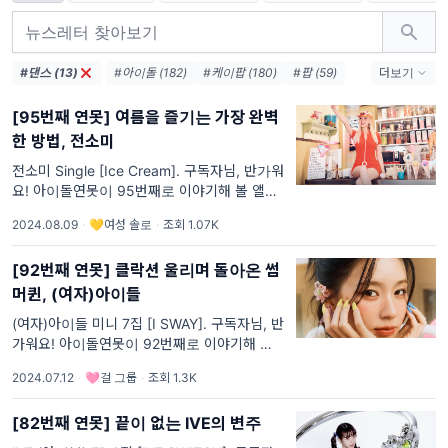
#댄스 (13)
#아이돌 (182)
#케이팝 (180)
#팝 (59)
더보기
#뮤비해석 (35)
#세계관 (32)
[95번째 연못] 여름을 즐기는 가장 완벽
#하이브 (32)
#HYBE (29)
#힙합 (28)
한 방법, 전소미
#에스엠 (27)
#SM Ent (23)
#SM (22)
#POP (16)
#jyp (15)
#연말결산 (12)
전소미 Single [Ice Cream]. 구독자님, 반가워
요! 아이돌연못이 95번째로 이야기해 볼 앨범
은 전소미의 [Ice Cream]입니다. [컴백 탐구]
2024.08.09
·
💛여성 솔로
·
조회 1.07K
무더위 속 시원한 아이스크림 같은 매력🍦 내
는 곡마다 연달
[92번째 연못] 클락션 울리며 돌아온 썸
머퀸, (여자)아이들
(여자)아이들 미니 7집 [I SWAY]. 구독자님, 반
가워요! 아이돌연못이 92번째로 이야기해 볼
앨범은 (여자)아이들의 [I SWAY]입니다. [컴백
2024.07.12
·
🩷걸 그룹
·
조회 1.3K
탐구] 썸머퀸을 노린 (여자)아이들의 화려한 컴
백! 😎 무더운
[82번째 연못] 끝이 없는 IVE의 변주