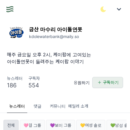
금산 마수리 아이돌연못
kdolewaterbank@maily.so
매주 금요일 오후 2시, 케이팝에 고여있는
아이돌연못이 들려주는 케이팝 이야기
뉴스레터
구독자
구독하기
응원하기
186
554
뉴스레터
댓글
커뮤니티
메일러 소개
전체
🩷걸 그룹
💜보이 그룹
💛여성 솔로
💚남성 솔