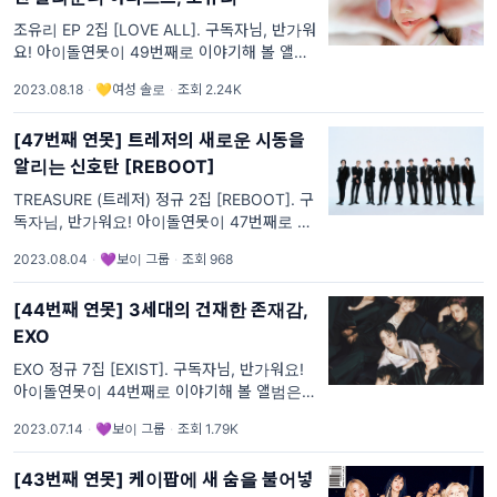
조유리 EP 2집 [LOVE ALL]. 구독자님, 반가워
요! 아이돌연못이 49번째로 이야기해 볼 앨범
은 조유리의 [LOVE ALL]입니다. [컴백 탐구]
2023.08.18
·
💛여성 솔로
·
조회 2.24K
네 마음을 향해 거침없이 직진🚕💨
[47번째 연못] 트레저의 새로운 시동을
알리는 신호탄 [REBOOT]
TREASURE (트레저) 정규 2집 [REBOOT]. 구
독자님, 반가워요! 아이돌연못이 47번째로 이
야기해 볼 앨범은 TREASURE (트레저)의
2023.08.04
·
💜보이 그룹
·
조회 968
[REBOOT]입니다. [컴백 탐구] “FIND OUR
REBOOT”
[44번째 연못] 3세대의 건재한 존재감,
EXO
EXO 정규 7집 [EXIST]. 구독자님, 반가워요!
아이돌연못이 44번째로 이야기해 볼 앨범은
EXO의 [EXIST]입니다. [컴백 탐구] 녹아들 수
2023.07.14
·
💜보이 그룹
·
조회 1.79K
록 좀 더 달콤해져 🥤🫧
[43번째 연못] 케이팝에 새 숨을 불어넣