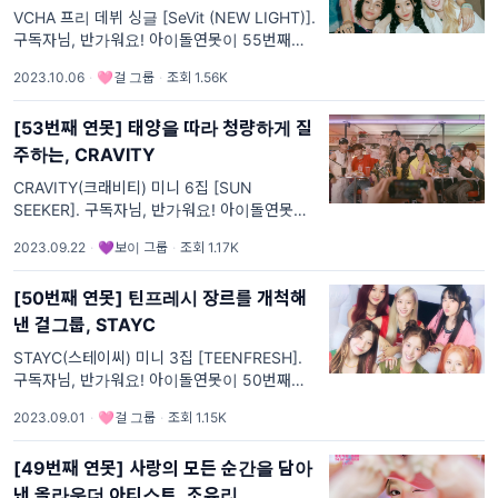
VCHA 프리 데뷔 싱글 [SeVit (NEW LIGHT)].
구독자님, 반가워요! 아이돌연못이 55번째로
이야기해 볼 앨범은 VCHA의 [SeVit (NEW
2023.10.06
·
🩷걸 그룹
·
조회 1.56K
LIGHT)]입니다. [데뷔 탐구] Hi👋 We are
VCHA!✨
[53번째 연못] 태양을 따라 청량하게 질
주하는, CRAVITY
CRAVITY(크래비티) 미니 6집 [SUN
SEEKER]. 구독자님, 반가워요! 아이돌연못이
53번째로 이야기해 볼 앨범은 CRAVITY의
2023.09.22
·
💜보이 그룹
·
조회 1.17K
[SUN SEEKER]입니다. [컴백 탐구] SUN
SEEKER : 태양을 좇는 자 ☀️
[50번째 연못] 틴프레시 장르를 개척해
낸 걸그룹, STAYC
STAYC(스테이씨) 미니 3집 [TEENFRESH].
구독자님, 반가워요! 아이돌연못이 50번째로
이야기해 볼 앨범은 STAYC의 [TEENFRESH]
2023.09.01
·
🩷걸 그룹
·
조회 1.15K
입니다. [컴백 탐구] 잔소린 Bubble Bubble
Bubble 🫧
[49번째 연못] 사랑의 모든 순간을 담아
낸 올라운더 아티스트, 조유리