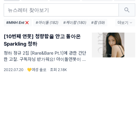
#MNH Ent
#아이돌 (182)
#케이팝 (180)
#팝 (59)
더보기
#뮤비해석 (35)
#세계관 (32)
[10번째 연못] 청량함을 안고 돌아온
#하이브 (32)
#HYBE (29)
#힙합 (28)
Sparkling 청하
#에스엠 (27)
#SM Ent (23)
#SM (22)
#POP (16)
#jyp (15)
#댄스 (13)
청하 정규 2집 [Rare&Bare Pt.1]에 관한 간단
한 고찰. 구독자님 반가워요! 아이돌연못이 열
#연말결산 (12)
번째로 이야기해 볼 아티스트는 바로 청하입니
2022.07.20
·
💛여성 솔로
·
조회 2.18K
다! ‘Why Don’t You Know’, ‘PLAY’, 등 뜨거
운 여름에 청량한 분위기로 대중