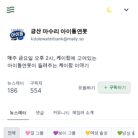
금산 마수리 아이돌연못
kdolewaterbank@maily.so
매주 금요일 오후 2시, 케이팝에 고여있는
아이돌연못이 들려주는 케이팝 이야기
뉴스레터
구독자
구독하기
응원하기
186
554
뉴스레터
댓글
커뮤니티
메일러 소개
전체
🩷걸 그룹
💜보이 그룹
💛여성 솔로
💚남성 솔