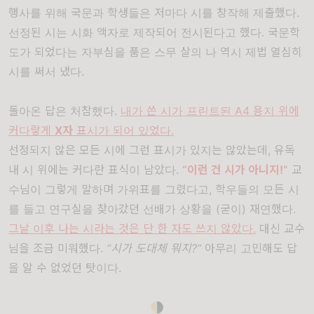
행사를 위해 국문과 학생들은 저마다 시를 창작해 제출했다
.
선정된 시는 시화 액자로 제작되어 전시된다고 했다
.
국문학
도가 되었다는 자부심을 품은 스무 살의 나 역시 제법 열심히
시를 써서 냈다
.
돌아온 답은 처참했다
.
내가 쓴 시가 프린트된 A4 용지 위에
커다랗게
X
자
표시가 되어 있었다.
선정되지 않은 모든 시에 그런 표시가 있지는 않았는데, 유독
내 시 위에는 커다란 표식이 남았다
.
“
이런 건 시가 아니지
!”
교
수님이 그렇게 말하며 가위표를 그렸다고
,
학우들의 모든 시
를 들고 연구실을 찾아갔던 선배가 상황을
(
굳이
)
재연했다
.
그날 이후 나는 시라는 것은 단 한 자도 쓰지 않았다
.
대신 교수
님을 조금 미워했다.
“
시가 도대체 뭐지
?”
아무리 고민해도 답
을 알 수 없었던 탓이다.
🌗