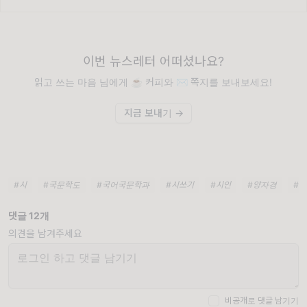
이번 뉴스레터 어떠셨나요?
읽고 쓰는 마음 님에게 ☕️ 커피와 ✉️ 쪽지를 보내보세요!
지금 보내기 →
#시
#국문학도
#국어국문학과
#시쓰기
#시인
#양자경
#
댓글 12개
의견을 남겨주세요
비공개로 댓글 남기기