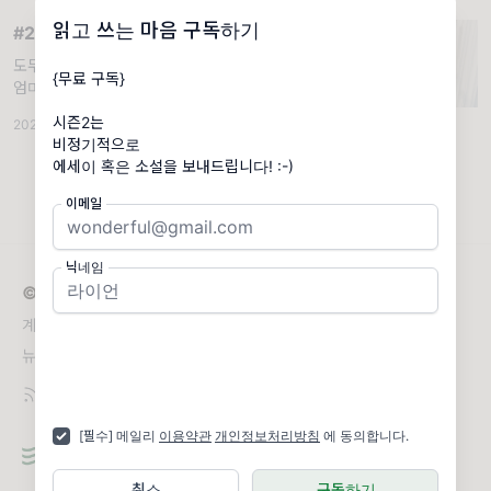
의 틈에서
읽고 쓰는 마음 구독하기
#20 숏숏픽션_고요한 세계의 지니
도무지 이 상태를 벗어날 수가 없다. “지니야!”
{무료 구독}
엄마가 나를 부른다. 오랜만에 집에 함께 있으
며 지켜보니 엄마는 생각보다 더 자주 나를 찾
시즌2는
2023.09.01
·
조회 556
았다. 대학에 입학하며 독립한 뒤로 생활이 아
비정기적으로
무리 궁해져도 집으로 돌아간 적은
에세이 혹은 소설을 보내드립니다! :-)
이메일
닉네임
© 2026 읽고 쓰는 마음
계속해서 읽고 쓰고 싶은 마음으로 띄우는 편지
뉴스레터 문의
aimer_lire@hanmail.net
[필수] 메일리
이용약관
개인정보처리방침
에 동의합니다.
취소
구독하기