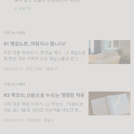
ㄴ 답글 (1)
이전 뉴스레터
#1 영감노트_아침식사 됩니다!
지친 자를 위로하기, 편견을 깨기. 📝 생일선물
로 받은 자유 구독자 님은 생일선물로 받고 싶
은 것이 있나요? 두 아이의 엄마인 저는 재작년
2023.03.17
·
조회 1.38K
·
댓글 10
부터 생일선물로 ‘시간’을 받고 있답니다. 1박 2
일 혹은 2박 3일로
다음 뉴스레터
#3 책꼬리_0원으로 누리는 영원한 자유
나의 작은 혁명 이야기. 📖 박정미 『0원으로
사는 삶』(들녘, 2022) 지난겨울 다소간 번아
웃 증후군에 시달리던 저는 우연히 이 책과 만
2023.03.31
·
조회 838
·
댓글 2
났습니다. 아주 적절한 타이밍이었어요. 이 책
을 읽고 몸과 마음이