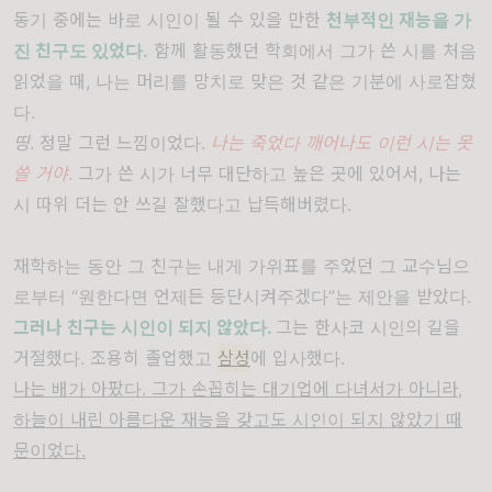
동기 중에는 바로 시인이 될 수 있을 만한
천부적인 재능을 가
진 친구도 있었다
.
함께 활동했던 학회에서 그가 쓴 시를 처음
읽었을 때
,
나는 머리를 망치로 맞은 것 같은 기분에 사로잡혔
다
.
띵
.
정말 그런 느낌이었다
.
나는 죽었다 깨어나도 이런 시는 못
쓸 거야
.
그가 쓴 시가 너무 대단하고 높은 곳에 있어서
,
나는
시 따위 더는 안 쓰길 잘했다고 납득해버렸다
.
재학하는 동안
그 친구는
내게 가위표를 주었던 그 교수님으
로부터
“
원한다면 언제든 등단시켜주겠다
”
는 제안을 받았다
.
그러나 친구는 시인이 되지 않았다
.
그는 한사코 시인의 길을
거절했다
.
조용히 졸업했고
삼성
에 입사했다
.
나는 배가 아팠다
.
그가 손꼽히는 대기업에 다녀서가 아니라
,
하늘이 내린 아름다운 재능을 갖고도 시인이 되지 않았기 때
문이었다
.