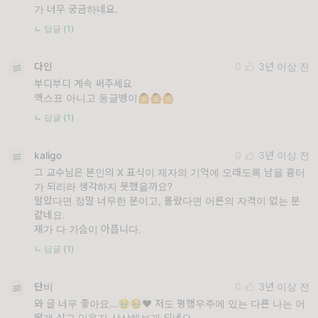
가 너무 궁금하네요.
ㄴ 답글 (1)
다인
0
3년 이상 전
부디부디 계속 써주세요
엑스표 아니고 동글뱅이🙆🙆🙆
ㄴ 답글 (1)
kaligo
0
3년 이상 전
그 교수님은 본인의 X 표식이 제자의 기억에 오래도록 남을 흉터
가 되리라 생각하지 못했을까요?
알았다면 정말 너무한 분이고, 몰랐다면 어른의 자격이 없는 분
같네요.
제가 다 가슴이 아픕니다.
ㄴ 답글 (1)
단비
0
3년 이상 전
와 글 너무 좋아요...🥹🥹❤️ 저도 평행우주에 있는 다른 나는 어
떻게 살고 있을지 상상해보게 되네요