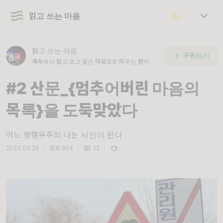
읽고 쓰는 마음
읽고 쓰는 마음
구독하기
계속해서 읽고 쓰고 싶은 마음으로 띄우는 편지
#2 산문_{멈추어버린 마음의
목록}을 도둑맞았다
어느 평행우주의 나는 시인이 된다
2023.03.24
|
조회 804
|
12
|