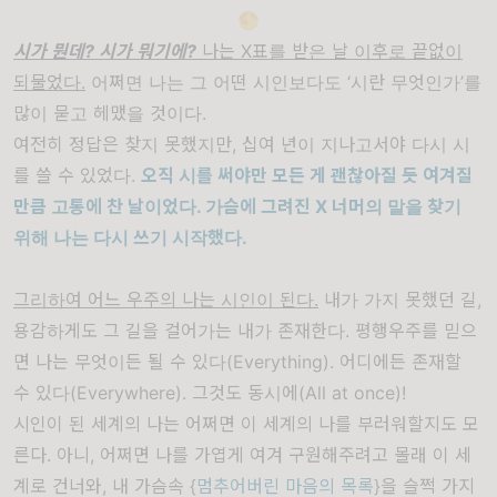
🌕
시가 뭔데
?
시가 뭐기에
?
나는 X표를 받은 날 이후로 끝없이
되물었다.
어쩌면 나는 그 어떤 시인보다도
‘
시란 무엇인가
’
를
많이 묻고 헤맸을 것이다
.
여전히 정답은 찾지 못했지만
,
십여 년이 지나고서야 다시 시
를 쓸 수 있었다
.
오직 시를 써야만 모든 게 괜찮아질 듯 여겨질
만큼 고통에 찬 날
이었다
.
가슴에 그려진
X
너머의 말을 찾기
위해
나는 다시 쓰기 시작했다
.
그리하여 어느 우주의 나는 시인이 된다
.
내가 가지 못했던 길
,
용감하게도 그 길을 걸어가는 내가 존재한다
.
평행우주를 믿으
면 나는 무엇이든 될 수 있다
(Everything).
어디에든 존재할
수 있다
(Everywhere).
그것도 동시에
(All at once)!
시인이 된 세계의 나는 어쩌면 이 세계의 나를 부러워할지도 모
른다
. 아니, 어쩌면 나를 가엽게 여겨
구원해주려고 몰래 이 세
계로 건너와
,
내 가슴속
{
멈추어버린 마음의 목록
}
을 슬쩍 가지