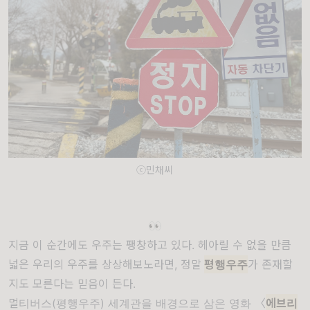
ⓒ민채씨
👀
지금 이 순간에도 우주는 팽창하고 있다. 헤아릴 수 없을 만큼
넓은 우리의 우주를 상상해보노라면, 정말
평행우주
가 존재할
지도 모른다는 믿음이 든다.
멀티버스
(
평행우주
) 세계관을
배경으로 삼은 영화
〈
에브리