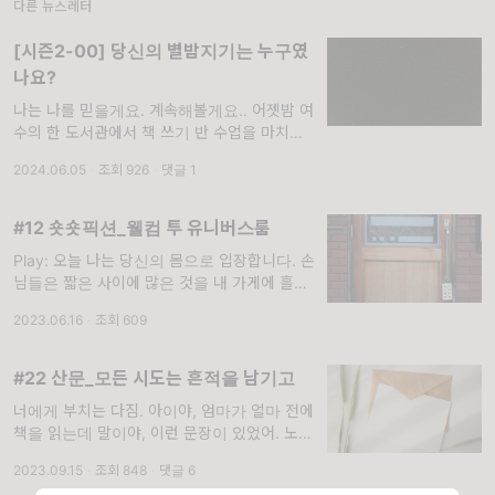
다른 뉴스레터
[시즌2-00] 당신의 별밤지기는 누구였
나요?
나는 나를 믿을게요. 계속해볼게요.. 어젯밤 여
수의 한 도서관에서 책 쓰기 반 수업을 마치고
돌아오는 길, 라디오에서 귀에 익은 시그널 송
2024.06.05
·
조회 926
·
댓글 1
이 흘러나왔어요. 별밤이잖아! 난데없이 가슴이
뛰었죠. 따란♩, 따란♪, 김이나
#12 숏숏픽션_웰컴 투 유니버스룸
Play: 오늘 나는 당신의 몸으로 입장합니다. 손
님들은 짧은 사이에 많은 것을 내 가게에 흘려
두고 간다. 자신이 어디에서 왜 왔는지, 이곳에
2023.06.16
·
조회 609
얼마나 머물며 무엇을 할 것인지, 어떤 일을 좋
아해왔고 지금 어떤 꿈을 꾸고 있는지
#22 산문_모든 시도는 흔적을 남기고
너에게 부치는 다짐. 아이야, 엄마가 얼마 전에
책을 읽는데 말이야, 이런 문장이 있었어. 노력
하고, 시도하고, 시험하는 글*. 추정하거나 감행
2023.09.15
·
조회 848
·
댓글 6
하는 만큼, 실패로 끝날 가능성도 높은 글. 재난