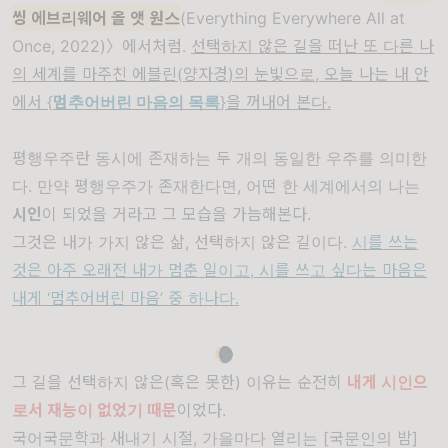
씽 에브리웨어 올 앳 원스
(Everything Everywhere All at
Once, 2022)
〉
에서처럼
.
선택하지 않은 길을 떠난 또 다른 나
의 세계를 마주친 에블린
(
양자경
)
의 눈빛으로
,
오늘 나는 내 안
에서
{
멈추어버린 마음의 목록
}
을 꺼내어 본다
.
평행우주란 동시에 존재하는 두 개의 동일한 우주를 의미한
다. 만약 평행우주가 존재한다면, 어떤 한 세계에서의 나는
시인
이 되었을 거라고 그 모습을 가늠해본다.
그것은 내가 가지 않은 삶
,
선택하지 않은 길이다
.
시를 쓰는
것은 아주 오래전 내가 멈춘 일이고
,
시를 쓰고 싶다는 마음은
내게
‘
멈추어버린 마음
’
중 하나다
.
🌘
그 길을 선택하지 않은
(
혹은 못한
)
이유는 순전히
내게
시인으
로서 재능이 없었기 때문
이었다
.
국어국문학과 새내기 시절
,
가을마다 열리는
[
국문인의 밤
]