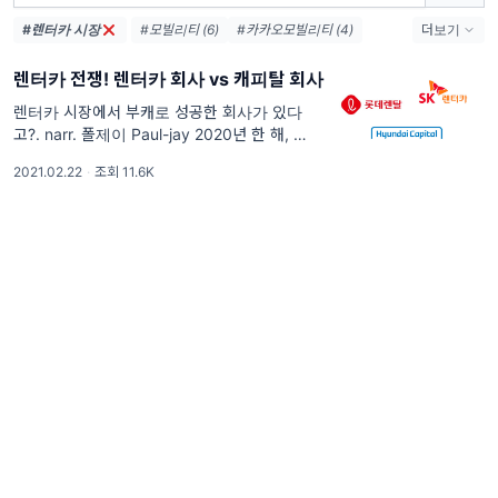
#렌터카 시장
#모빌리티 (6)
#카카오모빌리티 (4)
더보기
#OTA (3)
#테슬라 (3)
#쏘카 (3)
렌터카 전쟁! 렌터카 회사 vs 캐피탈 회사
#카카오T (3)
렌터카 시장에서 부캐로 성공한 회사가 있다
고?. narr. 폴제이 Paul-jay 2020년 한 해, 가
장 많은 신규 렌터카 고객을 확보한 회사는 어
2021.02.22
·
조회 11.6K
디일까요? 롯테렌터카? 땡! SK렌터카? No! 그
럼 어디죠? 바로 현대캐피탈입