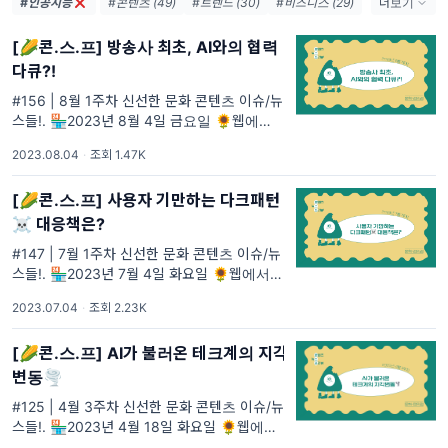
#인공지능
#콘텐츠 (49)
#트렌드 (30)
#비즈니스 (29)
더보기
#마케팅 (28)
#넷플릭스 (26)
#AI (20)
[🌽콘.스.프] 방송사 최초, AI와의 협력
#OTT (18)
#IT (17)
#영화 (13)
다큐?!
#MZ (12)
#네이버 (12)
#문화예술 (11)
#문화 (9)
#숏폼 (9)
#웹툰 (9)
#156 | 8월 1주차 신선한 문화 콘텐츠 이슈/뉴
스들!. 🏪2023년 8월 4일 금요일 🌻웹에서
보기 🌼구독하기 #156 🌽콘.스.프 영양성분
2023.08.04
·
조회 1.47K
[🌽콘.스.프] 사용자 기만하는 다크패턴
☠️ 대응책은?
#147 | 7월 1주차 신선한 문화 콘텐츠 이슈/뉴
스들!. 🏪2023년 7월 4일 화요일 🌻웹에서
보기 🌼구독하기 #147 🌽콘.스.프 영양성분
2023.07.04
·
조회 2.23K
[🌽콘.스.프] AI가 불러온 테크계의 지각
변동🌪
#125 | 4월 3주차 신선한 문화 콘텐츠 이슈/뉴
스들!. 🏪2023년 4월 18일 화요일 🌻웹에서
보기 🌼구독하기 #125 🌽콘.스.프 영양성분