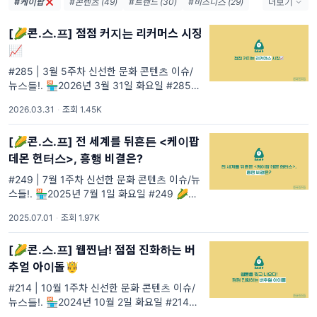
#케이팝
#콘텐츠 (49)
#트렌드 (30)
#비즈니스 (29)
더보기
#마케팅 (28)
#넷플릭스 (26)
#AI (20)
[🌽콘.스.프] 점점 커지는 리커머스 시장
#OTT (18)
#IT (17)
#영화 (13)
#MZ (12)
📈
#네이버 (12)
#문화예술 (11)
#문화 (9)
#숏폼 (9)
#웹툰 (9)
#285 | 3월 5주차 신선한 문화 콘텐츠 이슈/
뉴스들!. 🏪2026년 3월 31일 화요일 #285
🌽콘.스.프 영양성분 이주의 기획 상품 #285
2026.03.31
·
조회 1.45K
[🌽콘.스.프] 전 세계를 뒤흔든 <케이팝
데몬 헌터스>, 흥행 비결은?
#249 | 7월 1주차 신선한 문화 콘텐츠 이슈/뉴
스들!. 🏪2025년 7월 1일 화요일 #249 🌽콘.
스.프 영양성분 이주의 기획 상품 #202
2025.07.01
·
조회 1.97K
[🌽콘.스.프] 웹찐남! 점점 진화하는 버
추얼 아이돌🤴
#214 | 10월 1주차 신선한 문화 콘텐츠 이슈/
뉴스들!. 🏪2024년 10월 2일 화요일 #214
🌽콘.스.프 영양성분 이주의 기획 상품 #214