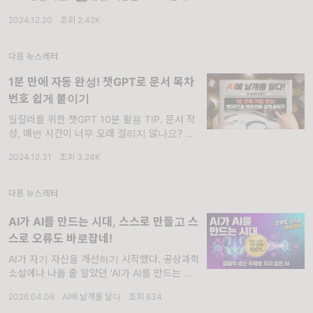
유료 소프트웨어에 의존하지만, 이제는 무료로
2024.12.20
·
조회 2.42K
도 가능합니다! 바로 오늘 소개할 'Upscayl'이
그 주인공입니다.. 저해상도 이미지를 고화질로
바꿀 수 있다면? 📢 저해상도 이미지도 고화질
다음 뉴스레터
로!...
1분 만에 자동 완성! 챗GPT로 문서 목차
번호 쉽게 붙이기
일잘러를 위한 챗GPT 10분 활용 TIP. 문서 작
성, 매번 시간이 너무 오래 걸리지 않나요? 긴
문서 작업에 머리를 쥐어뜯으며 시간을 보내던
2024.12.31
·
조회 3.24K
경험, 한 번쯤 있으셨죠? 특히 목차를 구성하고
번호를 매기는 일처럼 단순하지만
다른 뉴스레터
AI가 AI를 만드는 시대, 스스로 만들고 스
스로 오류도 바로잡네!
AI가 자기 자신을 개선하기 시작했다. 공상과학
소설에나 나올 줄 알았던 'AI가 AI를 만드는 시
대' 가 현실이 됐습니다.
2026.04.06
·
AI에 날개를 달다
·
조회 634