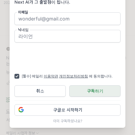
Next AI가 그 출발점이 됩니다.
2025.01.06
·
조회 1.17K
이메일
닉네임
© 2026 Next AI
Next AI는 가장 중요한 AI 트렌드와 실무 활용 전략을 선별해 전달하
는 AI 전문 뉴스레터입니다.
뉴스레터 문의
namolayo1004@hanmail.net
[필수] 메일리
이용약관
개인정보처리방침
에 동의합니다.
취소
구독하기
구글로 시작하기
도움말
오류 및 기능 관련 제보
서비스 이용 문의
admin@team.maily.so
채팅으로 문의하기
이미 구독하셨나요?
메일리 사업자 정보