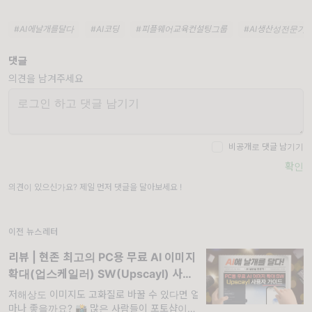
#AI에날개를달다
#AI코딩
#피플웨어교육컨설팅그룹
#AI생산성전문가
댓글
의견을 남겨주세요
비공개로 댓글 남기기
확인
의견이 있으신가요? 제일 먼저 댓글을 달아보세요 !
이전 뉴스레터
리뷰 | 현존 최고의 PC용 무료 AI 이미지
확대(업스케일러) SW(Upscayl) 사용
자 가이드
저해상도 이미지도 고화질로 바꿀 수 있다면 얼
마나 좋을까요? 📸 많은 사람들이 포토샵이나