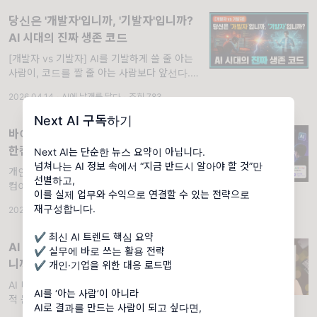
당신은 '개발자'입니까, '기발자'입니까?
AI 시대의 진짜 생존 코드
[개발자 vs 기발자] AI를 기발하게 쓸 줄 아는
사람이, 코드를 짤 줄 아는 사람보다 앞선다..
📖 당신은 개발자입니까, 기발자입니까? AI 시
2026.04.14
·
AI에 날개를 달다
·
조회 783
대의 진짜 생존 코드
Next AI 구독하기
바이브 코딩으로 AI와 협업 - 3주 만에
한컴이 인정한 오픈소스 도구 개발
Next AI는 단순한 뉴스 요약이 아닙니다.
넘쳐나는 AI 정보 속에서 “지금 반드시 알아야 할 것”만
개인 개발자 한 명이 AI와 협업해 3주 만에 한
선별하고,
컴이 인정한 오픈소스 도구를 만들었다 이 공식
이를 실제 업무와 수익으로 연결할 수 있는 전략으로
을 당신의 업무에 그대로 이식하는 법. 📖 혼자
재구성합니다.
2026.05.05
·
AI에 날개를 달다
·
조회 790
서 3주 만에 크롬 확장 만드는 법 - rHWP 개발
자의 AI 협업 공식 📰 AI에 날개를 달다 | AI 프
✔ 최신 AI 트렌드 핵심 요약
롬프트 연구소(APLab) | 피플...
AI 이코노미 시대, 당신은 준비하고 계십
✔ 실무에 바로 쓰는 활용 전략
니까?
✔ 개인·기업을 위한 대응 로드맵
AI 디바이드의 심화와 생산성 격차로 인한 사회
AI를 ‘아는 사람’이 아니라
적 문제 발생과 그 해법은?. [목차] AI 시대의
AI로 결과를 만드는 사람이 되고 싶다면,
생존 게임, AI 디바이드 현실과 해법