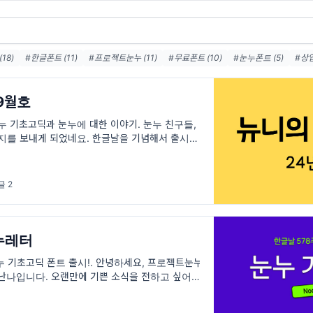
18)
#한글폰트 (11)
#프로젝트눈누 (11)
#무료폰트 (10)
#눈누폰트 (5)
#상업
폰트 (4)
#폰트 (3)
#유료폰트 (3)
#눈누마켓 (3)
#무료 한글폰트 (3)
#난나 (
트 (3)
#상업적 사용 가능한 무료 폰트 (3)
9월호
누 기초고딕과 눈누에 대한 이야기. 눈누 친구들,
편지를 보내게 되었네요. 한글날을 기념해서 출시한
규로 출시된 폰트 소식과 함께 눈누에 대한 이야
글 2
누레터
눈누 기초고딕 폰트 출시!. 안녕하세요, 프로젝트눈누
 난나입니다. 오랜만에 기쁜 소식을 전하고 싶어서
로젝트눈누는 무료로 배포된 한글 폰트를 모아서 보