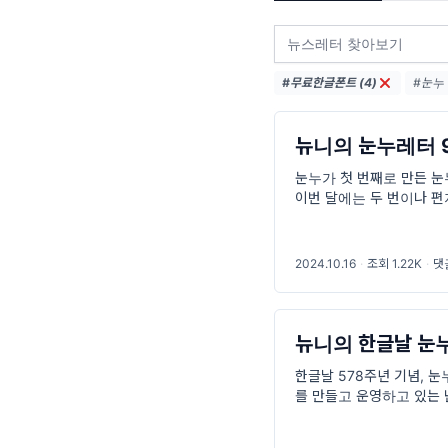
#무료한글폰트 (4)
#눈누 (
#신규 
#신규폰
뉴니의 눈누레터 
눈누가 첫 번째로 만든 눈
이번 달에는 두 번이나 
눈누 기초고딕을 포함해 신
기를 들고 왔어요.
2024.10.16
·
조회 1.22K
·
댓
뉴니의 한글날 눈
한글날 578주년 기념, 
를 만들고 운영하고 있는
글을 쓰게 되었어요. 프
여주는 서비