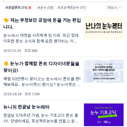
#한글폰트 (11)
#눈누 (18)
#프로젝트눈누 (11)
더보기
#무료폰트 (10)
#눈누폰트 (5)
🐤 저는 부정보단 긍정에 돈을 거는 편입
#상업용 무료 폰트 (4)
#신규 폰트 (4)
니다.
#무료한글폰트 (4)
#폰트 (3)
#유료폰트 (3)
#눈누마켓 (3)
눈누에서 마켓을 시작하게 된 이유. 최근 업데
이트한 폰트 소식과 함께 요즘 생각하는 이야기
#무료 한글폰트 (3)
#난나 (3)
를 들고 왔어요. 이야기 시작하기 전에, 구독과
#신규폰트 (3)
2025.10.24
·
조회 988
댓글은 뉴스레터 운영에 많은 힘이 돼요! 신규
#상업적 사용 가능한 무료 폰트 (3)
업데이트 폰트
🐥 눈누가 함께할 폰트 디자이너분들을
찾아요!
매월 50만명이 찾아오는 눈누에서 폰트를 판매
해보세요.. 눈누마켓이 뭔가요? 눈누마켓은 디
자이너가 직접 폰트를 올리고 판매할 수 있는
2025.08.28
·
조회 1.26K
폰트 마켓이에요. 디자이너는 본인이 만든 폰트
를 올려서 원하는 가격에 판매할 수 있고, 폰트
뉴니의 한글날 눈누레터
구매자는
한글날 578주년 기념, 눈누 기초고딕 폰트 출
시!. 안녕하세요, 프로젝트눈누를 만들고 운영
하고 있는 난나입니다. 오랜만에 기쁜 소식을