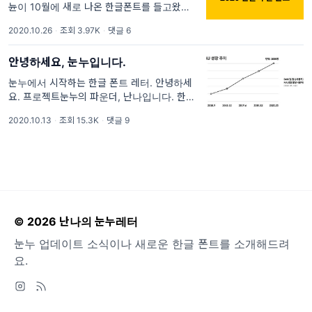
뉸이 10월에 새로 나온 한글폰트를 들고왔어
요. 10월은 한글날이 있는 한글의 달이죠! 기념
2020.10.26
·
조회 3.97K
·
댓글 6
적인 달인 만큼 한글 폰트도 새로 많이 나오는
달인 것 같아요. 오늘은 올해
안녕하세요, 눈누입니다.
눈누에서 시작하는 한글 폰트 레터. 안녕하세
요. 프로젝트눈누의 파운더, 난나입니다. 한동
안 뉴스레터를 보내지 못하다가 새로운 플랫폼
2020.10.13
·
조회 15.3K
·
댓글 9
으로 뉴스레터를 보내게 되어 이용자분들께 인
사를 드릴 겸 글을 써봅니다. 프로젝트눈누
© 2026 난나의 눈누레터
눈누 업데이트 소식이나 새로운 한글 폰트를 소개해드려
요.