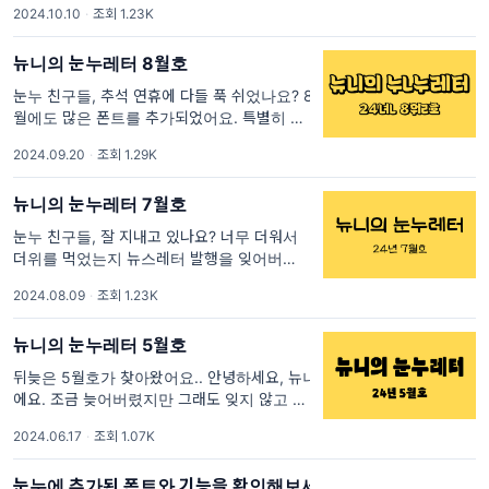
2024.10.10
·
조회 1.23K
전하고 싶어서 글을 쓰게 되었어요. 프로젝트눈
누는 무료로 배포된 한글 폰트를 모아서 보여주
뉴니의 눈누레터 8월호
는 서비
눈누 친구들, 추석 연휴에 다들 푹 쉬었나요? 8
월에도 많은 폰트를 추가되었어요. 특별히 기능
업데이트는 없는데, 폰트가 엄청 많이 추가되었
2024.09.20
·
조회 1.29K
어요. 업데이트 폰트
뉴니의 눈누레터 7월호
눈누 친구들, 잘 지내고 있나요? 너무 더워서
더위를 먹었는지 뉴스레터 발행을 잊어버렸지
뭐에요. 그래서 얼렁뚱땅 7월호로 와버렸어요.
2024.08.09
·
조회 1.23K
6-7월에 업데이트된 눈누 소식 모두 몰아서
뉴니의 눈누레터 5월호
뒤늦은 5월호가 찾아왔어요.. 안녕하세요, 뉴니
에요. 조금 늦어버렸지만 그래도 잊지 않고 돌
아왔으니 봐주세요😉 최근 눈누에 많은 변화가
2024.06.17
·
조회 1.07K
있었는데요, 폰트 업데이트부터 크고 작은 기능
변경까지 한 번에 소개해드릴
눈누에 추가된 폰트와 기능을 확인해보세