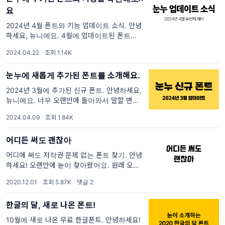
요
2024년 4월 폰트와 기능 업데이트 소식. 안녕
하세요, 뉴니에요. 4월에 업데이트된 폰트와 기
능 소식을 전하기 위해서 얼른 돌아왔어요. 바
2024.04.22
·
조회 1.14K
로 시작해볼게요! 4월에 추가된 폰트 이번 달에
는 6개의 폰트가 새롭게 추가되었어요.
눈누에 새롭게 추가된 폰트를 소개해요.
2024년 3월에 추가된 신규 폰트. 안녕하세요,
뉴니에요. 너무 오랜만에 돌아와서 말할 변명조
차 없네요. 한 달에 최소한 한 번은 원래 약속했
2024.04.09
·
조회 1.84K
던 대로 기능 업데이트 소식이나 추가된 새로운
한글 폰트 소식을 전하러 올
어디든 써도 괜찮아
어디에 써도 저작권 문제 없는 폰트 찾기. 안녕
하세요! 오랜만에 뉸이 찾아왔어요. 원래 오늘
오전에 뉴스레터가 나갔어야했는데, 게을러진
2020.12.01
·
조회 5.87K
·
댓글 2
바람에 주말에는 신나게 놀아버리고 이제야 뉴
스레터를 쓰고 있어요. 하루 늦은 뉴스레터지
한글의 달, 새로 나온 폰트!
10월에 새로 나온 무료 한글폰트. 안녕하세요!