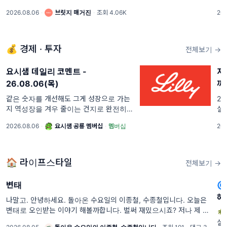
수 있습니다. 복귀 첫 주에는 이 '세 가지'를
(G
2026.08.06
·
브릿지 매거진
·
조회 4.06K
202
다시 설계해 보세요!. 안녕하세요. 달램입니
문
다 😊 휴가 후 복귀 첫 주, 쌓인 메일과 메시
소
지를 확인하느라 좀처럼 업무 리듬을 찾지
못하는 직원들을 ...
💰 경제 · 투자
전체보기 →
요시샘 데일리 코멘트 -
지
26.08.06(목)
까
같은 숫자를 개선해도 그게 성장으로 가는
20
지 역성장을 겨우 줄이는 건지로 완전히 갈
실
려요. 일라이릴리는 성장 가이던스를 올렸
님
2026.08.06
·
요시샘 공룡 멤버십
·
멤버십
202
고, 노보 노디스크는 역성장 전망을 했어요.
매
같은 비만치료제
중
려
🏠 라이프스타일
전체보기 →
변태

하
나말고. 안녕하세요. 돌아온 수요일의 이종철, 수종철입니다. 오늘은
변태로 오인받는 이야기 해볼까합니다. 벌써 재밌으시죠? 저나 제 주

변 친구들은 덕후나 변태로 오해를 많이 받습니다. 둘다
실