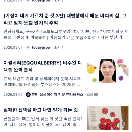
2026.08.07
·
todaygrow
·
조회 3
[기장이 내게 가르쳐 준 것 3편] 대변항에서 배운 바다의 삶, 그
리고 잊지 못할 멸치의 추억
안녕하세요, 구독자님! 오늘도그로우입니다. "아빠, 진짜? 어떻게 항구 이
름이 대변이야! 아하하!" ] 아이들의 맑은 웃음소리로 시작된 부산 기장 대
변항과의 첫 만남. 처음엔 '대
2026.08.07
·
todaygrow
·
조회 4
이퀄베리(EQQUALBERRY) 비주얼 디
렉팅 완벽 분석
뷰티 브랜드 기획 및 상세페이지 분석 시리즈.
이퀄베리를 운영하는 부스터스는 2025년 매출
1,527억 원과 영업이익 255억 원을 발표했습
2026.08.07
·
뷰티 상세페이지 전문 뷰티해커스
·
조회 69
니다. 그리고 2026년 2월, 이퀄베리 비타민 일
루미네이팅 세럼이 미국 아마존 세럼
실패한 선택을 하고 나면 얻게 되는 것
균형감각. 매도 먼저 맞는 게 낫단 속담 알지?
아, 나는 싫어. 얼마나 아플지 모르잖아. 충분히
마음의 준비가 필요해. 맞아, 이 서두는 그런 셈