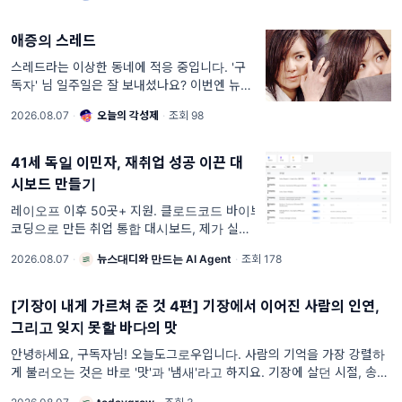
애증의 스레드
스레드라는 이상한 동네에 적응 중입니다. '구
독자' 님 일주일은 잘 보내셨나요? 이번엔 뉴스
레터가 좀 늦었죠? 며칠간 밖에 나갔다가 더위
2026.08.07
·
오늘의 각성제
·
조회 98
먹고 오늘은 누워있었습니다.... 나이 50 넘으
면 40도 넘는 날, 밖에 나가
41세 독일 이민자, 재취업 성공 이끈 대
시보드 만들기
레이오프 이후 50곳+ 지원. 클로드코드 바이브
코딩으로 만든 취업 통합 대시보드, 제가 실제
로 쓴 프롬프트 전부 공개합니다.. 41세입니다.
2026.08.07
·
뉴스대디와 만드는 AI Agent
·
조회 178
문과 출신이고, 코딩은 지금도 못 합니다. 레이
오프 이후 50곳 넘게 지원했습니다. 기업별 대
처 현황과 next step을 관리할 수 있는 ...
[기장이 내게 가르쳐 준 것 4편] 기장에서 이어진 사람의 인연,
그리고 잊지 못할 바다의 맛
안녕하세요, 구독자님! 오늘도그로우입니다. 사람의 기억을 가장 강렬하
게 불러오는 것은 바로 '맛'과 '냄새'라고 하지요. 기장에 살던 시절, 송정
넘어가는 길목에서 고소하게 익어가