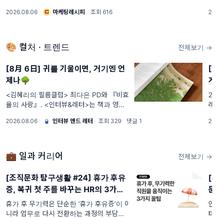
는 트렌드의 중심에 서있는 Z세대 마케터들
위
2026.08.06
·
마케팅레시피
·
조회 616
202
이 운영하는 마케팅 뉴스레터로 최신 트렌
출
드 뉴스, 기업들의 마케팅 성공 사례 분석,
다.
마케터 취
🎨 컬처 · 트렌드
전체보기 →
[8月 6日] 귀를 기울이면, 거기엔 언
[T
제나🌳
게
<김혜리의 필름클럽> 최다은 PD와 『비효
26
율의 사랑』. <인터뷰&레터>는 책과 영화
례 
를 아끼는 구독자 님께 띄우는 텍스트 기획
2.
2026.08.06
·
인터뷰 앤드 레터
·
조회 329
·
댓글 1
202
자 임유청의 ‘읽고 쓰고 공유하기’ 활동 일지
입니다. 온라인 레터 서비스를 통해 텍스트
사이에서 건져 올린
💼 일과 커리어
전체보기 →
[조직문화 탐구생활 #24] 휴가 후유
[
증, 복귀 첫 주를 바꾸는 HR의 3가지
문
설계
휴가 후 무기력은 단순한 ‘휴가 후유증’이 아
안
니라 업무로 다시 전환하는 과정의 부담일
터