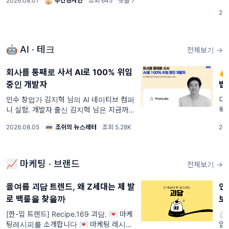
2026.08.01
·
주간벤자민
·
조회 645
·
댓글 7
작스레 발행을 멈춘지 벌써 6개월이나 지났
면
202
네요. 갑자기 사라져서 죄송합니다.
열
스
🤖 AI · 테크
전체보기 →
회사를 통째로 사서 AI로 100% 위임

중인 개발자
법
인수 창업가 김지혁 님의 AI 네이티브 컴퍼
디
니 실험. 개발자 출신 김지혁 님은 지금까지
독
일곱 개 사업체의 영업권을 인수했고, 최근
슈
2026.08.05
·
조쉬의 뉴스레터
·
조회 5.28K
202
처음으로 SaaS를 샀습니다. 아기 타이즈를
는
파는 커머스에서 시작해 BTS 팬 선물 배송,
▲월
무인 아이스
목(
📈 마케팅 · 브랜드
전체보기 →
올여름 괴담 트렌드, 왜 Z세대는 제 발
연
로 백룸을 찾을까
보
[한-입 트렌드] Recipe.169 괴담. 💌 마케
⏱️
팅레시피를 소개합니다 💌 마케팅 레시피
입