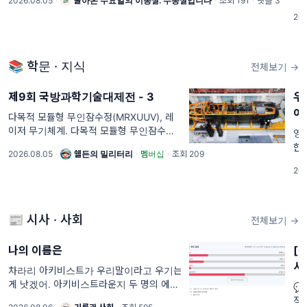
2026.08.05
·
돌아온 수요일의 이종철. 수종철입니다
·
조회 191
·
댓글 3
리
202
하
📚 학문 · 지식
전체보기 →
제9회 국방과학기술대제전 - 3
우
어
다목적 모듈형 무인잠수정(MRXUUV), 레
이저 무기체계. 다목적 모듈형 무인잠수정
영
국방과학연구소는 한화오션과 한화시스템,
한
2026.08.05
·
쉘든의 밀리터리
·
멤버십
·
조회 209
한화에어로스페이스[1]​, LIG D&A와 함께
누
202
"다목적 모듈형 무인잠수정 실증 기술 연구
을
('22.10~'27.09
마
수
📰 시사 · 사회
전체보기 →
나의 이름은
[
사
차라리 아키비스트가 우리말이라고 우기는
게 낫겠어. 아키비스트라운지 두 명의 에디

터가 매일 나누던 카톡, 그 속에는 기록전문
적