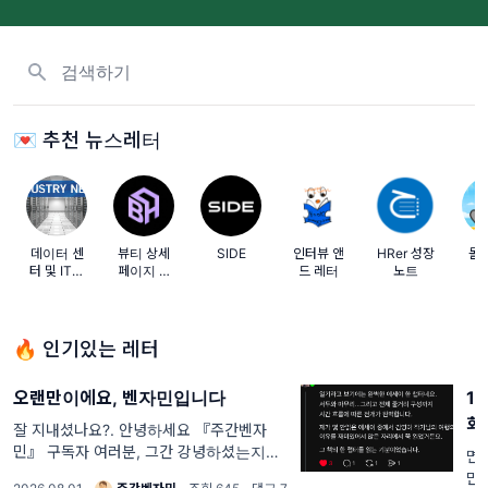
뉴스레터, 태그 검색하기
💌 추천 뉴스레터
데이터 센
뷰티 상세
SIDE
인터뷰 앤
HRer 성장
돌
터 및 IT업
페이지 전
드 레터
노트
계 동향
문 뷰티해
커스
🔥 인기있는 레터
오랜만이에요, 벤자민입니다
1
회
잘 지내셨나요?. 안녕하세요 『주간벤자
민』 구독자 여러분, 그간 강녕하셨는지요.
면
오랜만에 인사드립니다. 벤자민 입니다. 갑
만