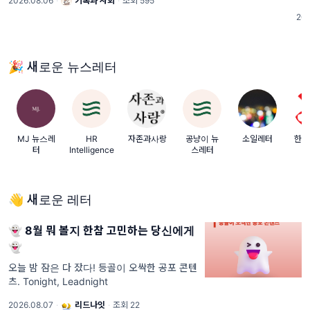
2026.08.06
·
기록과 사회
·
조회 595
가로서의 고민과 솔직한 속마음도 날 것으
리
202
로 담겨 있었습니다. 그렇게 쌓인 대화 중
치
밖으로 꺼내 함께 나누고
면
🎉 새로운 뉴스레터
MJ 뉴스레
HR
자존과사랑
공냥이 뉴
소일레터
한빛
터
Intelligence
스레터
👋 새로운 레터
👻 8월 뭐 볼지 한참 고민하는 당신에게
👻
오늘 밤 잠은 다 잤다! 등골이 오싹한 공포 콘텐
츠. Tonight, Leadnight
2026.08.07
·
리드나잇
·
조회 22