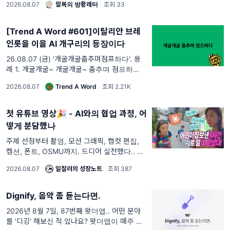
2026.08.07
·
말복의 방황레터
·
조회 33
이야. 매를 맞겠단 건 아니고,
[Trend A Word #601]이탈리안 브레
인롯을 이을 AI 개구리의 등장이다
26.08.07 (금) '개굴개굴춤추며점프하다'. 용
례 1. 개굴개굴~ 개굴개굴~ 춤추며 점프하다~
빗방울! 허 OO 씨 2. 구수한 뽕짝 고속도로 트
2026.08.07
·
Trend A Word
·
조회 2.21K
로트~ 최 OO 씨
첫 유튜브 영상🎉 - AI와의 협업 과정, 어
떻게 분담했나
주제 선정부터 촬영, 모션 그래픽, 캡컷 편집,
캡션, 폰트, OSMU까지. 드디어 실천했다.. 유
튜브 첫 영상.... 올해 다짐하고 8개월을 미뤘네
2026.08.07
·
일잘러의 성장노트
·
조회 387
요. 그 과정을 공유합니다!
Dignify, 음악 좀 듣는다면.
2026년 8월 7일, 87번째 왓더앱.. 어떤 분야
를 '디깅' 해보신 적 있나요? 왓더앱이 매주 새