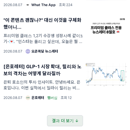
로운 앱 하나를 발굴해 소개하듯, 디깅은 아직
2026.08.07
·
What The App
·
조회 224
널리 알려지지 않은 무언가를 찾아가는 행위를
뜻합니다. 누군가는 새로운 앱을
"이 콘텐츠 괜찮나?" 대신 이것을 구체화
했더니...
프리미엄 클래스 1,2기 수강생 성장사례 같이보
기-💌. "인스타는 올리고 싶은데, 오늘은 뭘 올
려야 하나..." 하는 마음에 핸드폰만 만지작 만
2026.08.07
·
오콘목달 뉴스레터
지작... 그러다 결국 화면을 덮고 자버린 날, 있
으시죠?
[은호레터] GLP-1 시장 확대, 릴리와 노
보의 격차는 어떻게 달라질까
은퇴 호소인의 투자 인사이트. 안녕하세요. 은
호입니다. 이번 실적에서 일라이 릴리는 비만치
료제 수요가 예상을 웃돌자 연간 매출 전망을
2026.08.07
·
은호레터
·
멤버십
·
조회 12
다시 높였습니다. 주가는 3월 말보다 이미 크게
오른 뒤였지만, 실적 발표
결과 더 보기 ↓