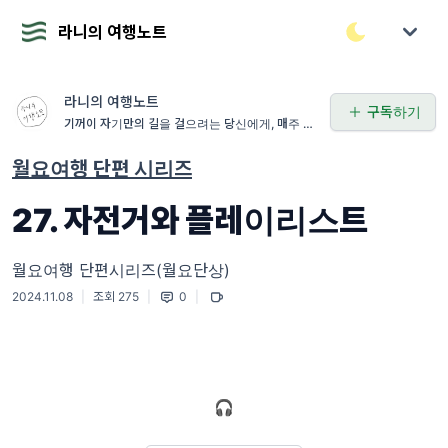
라니의 여행노트
라니의 여행노트
구독하기
기꺼이 자기만의 길을 걸으려는 당신에게, 매주 금
요일 여행레터를 전합니다. [☀️오늘은 어디로 가게
될까요?]
월요여행 단편 시리즈
27. 자전거와 플레이리스트
월요여행 단편시리즈(월요단상)
2024.11.08
|
조회 275
|
0
|
🎧