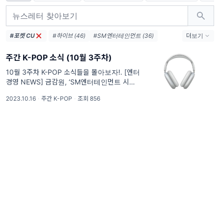
#포켓 CU
#하이브 (46)
#SM엔터테인먼트 (36)
더보기
#BTS (28)
#뉴진스 (23)
#KPOP (21)
주간 K-POP 소식 (10월 3주차)
#블랙핑크 (18)
#방탄소년단 (18)
#정국 (16)
#케이팝 (14)
#카카오 (14)
10월 3주차 K-POP 소식들을 몰아보자!. [엔터
경영 NEWS] 금감원, ‘SM엔터테인먼트 시세조
#스포티파이 (13)
#세븐틴 (12)
#HYBE (12)
종 의혹’ 관련 카카오·카카오엔터 임직원 3명
#YG엔터테인먼트 (12)
#SM (11)
2023.10.16
·
주간 K-POP
·
조회 856
구속영장 청구 [항목1] 13일, 금감원은 주가 시
세조종 의혹이 제기된 배재현