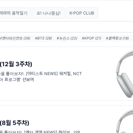
라라의 음악일기
쇼! 나나중심!
K-POP CLUB
M엔터테인먼트 (36)
#BTS (28)
#뉴진스 (23)
#KPOP (21)
#블랙핑크 (18)
 (14)
#카카오 (14)
#스포티파이 (13)
#세븐틴 (12)
#HYBE (12)
#YG엔터테
(12월 3주차)
들을 몰아보자!. [아티스트 NEWS] 워커힐, NCT
투어 프로그램’ 선보여
(8월 5주차)
을 몰아보자!. [엔터 경영 NEWS] 하이브, JYP,