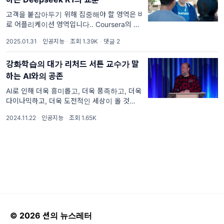
고객을 붙잡아두기 위해 집중해야 할 영역은 바
로 어플리케이션 영역입니다.. Coursera의 창
업자이자 스탠포드 대학교 겸임 교수인 앤드류
2025.01.31
·
인공지능
·
조회 1.39K
·
댓글 2
응 교수가 deeplearning.ai 뉴스레터에 기고
한 DeepSeek와 오픈소스에 대한 생각이란 포
강화학습의 대가 리처드 서튼 교수가 말
스트를 리뷰해
하는 AI와의 공존
AI로 인해 더욱 흥미롭고, 더욱 풍족하고, 더욱
다이나믹하고, 더욱 도전적인 세상이 올 것입니
다.. 캐나다 앨버타 주립대 교수이자 앨버타 기
2024.11.22
·
인공지능
·
조회 1.65K
계 지능 연구소 (AMII: Alberta Machine
Intelligence Institute) 수석 과학 고문, 리처
드 서튼 교수의 U
© 2026 션의 뉴스레터