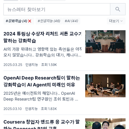
#강화학습 (4)
#인공지능 (46)
#AI (44)
더보기
#OpenAI (17)
#NVIDIA (8)
2024 튜링상 수상자 리처드 서튼 교수가
#Deepmind (6)
#cursor (6)
말하는 강화학습
#Google (6)
#에이전트 (5)
#agi (5)
#Anthropic (5)
#microsoft (5)
AI의 가장 위대하고 영향력 있는 측면들은 아직
오지 않았습니다.. 강화학습의 대가, 캐나다 앨
#Y Combinator (4)
#LLM (4)
#o1 (3)
버타 대학의 리처드 서튼 교수가 2024 튜링상
2025.03.25
·
인공지능
·
조회 1.59K
수상 이후 앨버타 기계지능 연구소 (Alberta
Machine Intelligence Institute
OpenAI Deep Research팀이 말하는
강화학습이 AI Agent의 미래인 이유
2025년은 에이전트의 해입니다.. OpenAI
Deep Research팀 연구원인 조쉬 토빈과 이사
벨라 풀포드가 유튜브 채널 Sequoia Capital
2025.03.10
·
인공지능
·
조회 1.83K
과 진행하여 2025년 2월 25일 공개된 인터뷰
내용을 리뷰
Coursera 창업자 앤드류 응 교수가 말
하는 Deepseek R1의 교훈