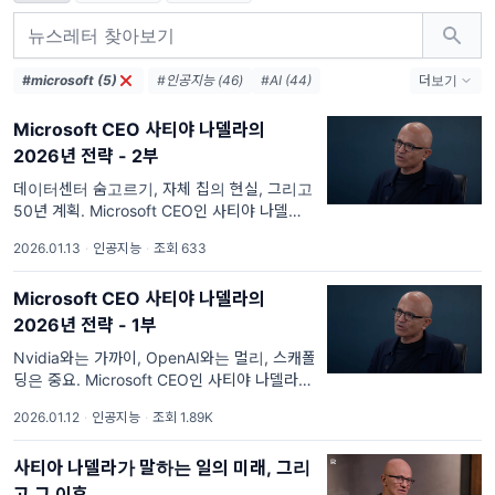
#microsoft (5)
#인공지능 (46)
#AI (44)
더보기
#OpenAI (17)
#NVIDIA (8)
Microsoft CEO 사티야 나델라의
#Deepmind (6)
#cursor (6)
2026년 전략 - 2부
#Google (6)
#에이전트 (5)
#agi (5)
#Anthropic (5)
#강화학습 (4)
데이터센터 숨고르기, 자체 칩의 현실, 그리고
50년 계획. Microsoft CEO인 사티야 나델라
#Y Combinator (4)
#LLM (4)
가 유튜브 채널 Dwarkesh Patel과 진행하여
#o1 (3)
2026.01.13
·
인공지능
·
조회 633
2025년 11월 13일 공개된 인터뷰 내용을 리뷰
해봤습니다. 1부에 이어 2부를 이어
Microsoft CEO 사티야 나델라의
2026년 전략 - 1부
Nvidia와는 가까이, OpenAI와는 멀리, 스캐폴
딩은 중요. Microsoft CEO인 사티야 나델라가
유튜브 채널 Dwarkesh Patel과 진행하여
2026.01.12
·
인공지능
·
조회 1.89K
2025년 11월 13일 공개된 인터뷰 내용을 리뷰
해봤습니다. 사티야 나델라는 특별한
사티아 나델라가 말하는 일의 미래, 그리
고 그 이후