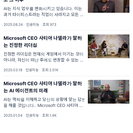
AI는 지식 업무를 변화시키고 있습니다. 이는
과거 타이피스트라는 직업이 사라지고 모든 사
람이 타이핑을 하게 된 변화와 유사합니다..
2025.08.24
·
인공지능
·
조회 973
Microsoft CEO 사티야 나델라가 유튜브 채널
Rowan Cheung과 진행하여 2025년 5월 22
Microsoft CEO 사티아 나델라가 말하
일 공개된 인터뷰 내용을 리뷰해봤습니다....
는 진정한 리더십
진정한 리더십은 현재의 게임에서 이기는 것이
아니라, 자신이 떠난 후에도 번창할 수 있는 기
반을 구축하는 것입니다.. Microsoft CEO 사
2025.03.18
·
인공지능
·
조회 2.51K
티아 나델라가 스타트업 인큐베이터 South
Park Commons와 진행하여 2025년 3월 8일
Microsoft CEO 사티야 나델라가 말하
공개된 인터뷰 내용을 리뷰해봤습니다....
는 AI 에이전트의 미래
AI는 맥락을 이해하고 당신의 상황에 맞는 답변
을 해줄 것입니다.. Microsoft CEO 사티야 나
델라가 유튜브 채널 Bg2 Pod과 진행하여
2025.01.04
·
인공지능
·
조회 1.4K
2024년 12월 13일 공개된 인터뷰 내용을 리뷰
해봤습니다. 사티야 나델라 (Satya Nadell