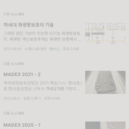
이전 뉴스레터
차세대 화생방보호의 기술
그래핀 원단 기반의 지능형 다기능 화생방보호
의. 화생방 개인보호체계는 화생방 상황에서 전
투원의 생명을 보호하고 전투력을 유지하는데
2021.06.09
·
소재/가공/생산
·
멤버십
·
조회 2.08K
필수적인 부수장비이다. 방독면, 보호의, 보호
장갑, 덧신 등으로 구성되며, 외부의 대기환경
으로부터
다음 뉴스레터
MADEX 2021 - 2
국제해양방위산업전 2021 특집기사. 현대중공
업 현대중공업은 LPX-II 개념설계를 기반으로,
밥콕과 협력하며 경항공모함 설계 연구를 진행
2021.06.11
·
방문기/후기
·
조회 6.16K
하고 있다. 이번 MADEX 2021에 전시된 목업
은 경하 30,000t급/ 만
다른 뉴스레터
MADEX 2025 - 1