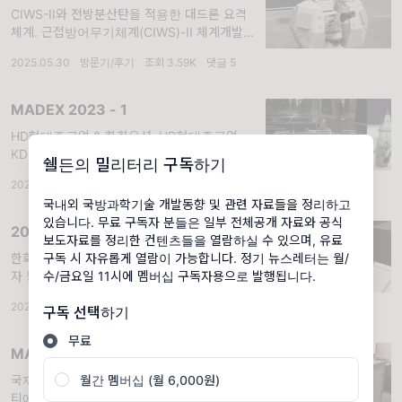
CIWS-II와 전방분산탄을 적용한 대드론 요격
체계. 근접방어무기체계(CIWS)-II 체계개발
('21.11~'27.12) 사업은 적 항공기·대함유도탄
2025.05.30
·
방문기/후기
·
조회 3.59K
·
댓글 5
등 대공위협과 소형·고속 수상 위협으로부터 함
정을 방어하기 위한 근접방어무기체계(C
MADEX 2023 - 1
HD현대중공업 & 한화오션. HD현대중공업
KDDX 사업은 현재 기본설계('20.12~'23.10)
쉘든의 밀리터리 구독하기
가 마무리되고 있다. 개발 초기에 검토된 설계
2023.06.09
·
방문기/후기
·
조회 4.9K
·
댓글 4
안 중 많은 지지를 받은 1안(Inverted Bow)은
국내외 국방과학기술 개발동향 및 관련 자료들을 정리하고
저항성능
있습니다. 무료 구독자 분들은 일부 전체공개 자료와 공식
2021 방위산업 부품·장비 대전 - 3
보도자료를 정리한 컨텐츠들을 열람하실 수 있으며, 유료
구독 시 자유롭게 열람이 가능합니다. 정기 뉴스레터는 월/
한화디펜스, LIG넥스원, 위드피에스, 디에스전
수/금요일 11시에 멤버십 구독자용으로 발행됩니다.
자 등. 한화디펜스
2021.06.26
·
방문기/후기
·
멤버십
·
조회 1.57K
구독 선택하기
무료
MADEX 2021 - 4
월간 멤버십 (월 6,000원)
국제해양방위산업전 2021 특집기사. 티에스택
티에스택은 프랑스 Lacroix Defense사와 기