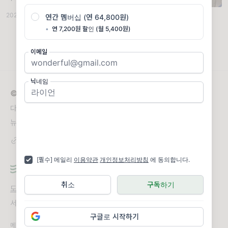
술협력으로 개발한 K-RBOC-NG 기만체계를
2021.06.13
·
방문기/후기
·
조회 2.7K
연간 멤버십 (연 64,800원)
전시했다. Dagaie NG 기만체계에서 운용하는
공중 투하식 코너 리플
•
연 7,200원 할인 (월 5,400원)
이메일
닉네임
© 2026 쉘든의 밀리터리
다양한 국방 관련 정보들을 소개합니다.
뉴스레터 문의
jhst3103@gmail.com
[필수] 메일리
이용약관
개인정보처리방침
에 동의합니다.
취소
구독하기
도움말
오류 및 기능 관련 제보
서비스 이용 문의
admin@team.maily.so
채팅으로 문의하기
구글로 시작하기
메일리 사업자 정보