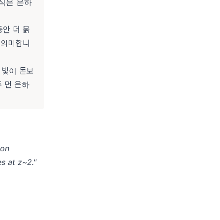
방식은 은하
안 더 붉
을 의미합니
 빛이 돋보
 먼 은하
ion
s at z~2."