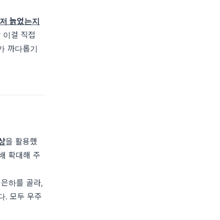
먼저 늙었는지
 이걸 직접
기가 까다롭기
상
을 활용했
배 확대해 주
 은하를 골라,
. 모두 우주