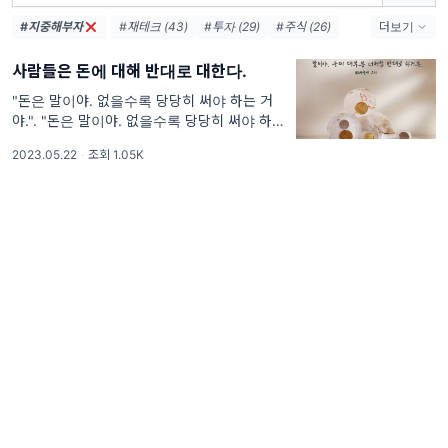
#지중해부자
#재테크 (43)
#투자 (29)
#주식 (26)
더보기
#공부 (23)
#부자 (21)
#동기부여 (19)
사람들은 돈에 대해 반대로 대한다.
#회사원 (17)
#직장인 (15)
#독서 (15)
#자기계발 (13)
#시장 (13)
#경제 (12)
"돈은 말이야. 없을수록 당당히 써야 하는 거
야.". "돈은 말이야. 없을수록 당당히 써야 하는
#금리 (11)
#창업 (10)
#독서모임 (8)
거야. 반대로 돈이 많을 때에는 지금처럼 아껴
2023.05.22
·
조회 1.05K
쓰고 말이야. 근데 대부분 너처럼 반대로 하거
든. 돈이 없으면 위축이 돼서 벌벌 떨며 살다