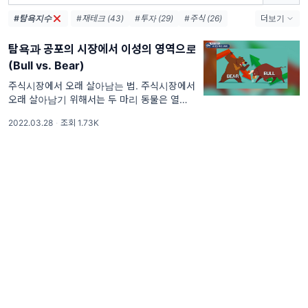
#탐욕지수
#재테크 (43)
#투자 (29)
#주식 (26)
더보기
#공부 (23)
#부자 (21)
#동기부여 (19)
탐욕과 공포의 시장에서 이성의 영역으로
#회사원 (17)
#직장인 (15)
#독서 (15)
(Bull vs. Bear)
#자기계발 (13)
#시장 (13)
#경제 (12)
#금리 (11)
#창업 (10)
#독서모임 (8)
주식시장에서 오래 살아남는 법. 주식시장에서
오래 살아남기 위해서는 두 마리 동물은 열심히
훈련시켜야 하고, 두 마리 동물은 눌러야 합니
2022.03.28
·
조회 1.73K
다. Bull vs. Bear (황소와 곰)