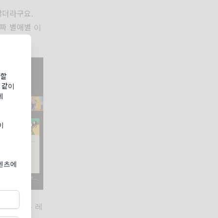
많더라구요.
짜 별애별 이
장할
 같이
게
이
컨텐츠에
거의 모든 레