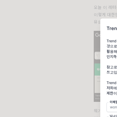
오늘 이 레터
이렇게 대한민
유로 휴재를 
Tre
Tre
것으로
활용해
인지하
참고로
쓰고있
Tre
저희에
제한이
이메
뭐가 되었건
닉네