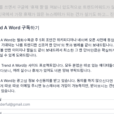
를 쓰면서 구글에 '휴재 짤'을 쳐보니 압도적으로 트렌드어워드가 
국에서 가장 휴재가 많은 뉴스레터가 되는 건가 싶기도 하고... 진
많이 했구나 싶기도 하고... 그러네요. 부끄럽습니다.
nd A Word 구독하기
nd A Word는 월화수목금 주 5회 조만간 위키피디아나 네이버 오픈 사전에 등
 기대되는 ‘나름 트렌디한 신조어 한 단어’의 뜻과 범례를 같이 보내드립니다.
볼 만한 이미지나 짤들도 같이 보내드려서 최소한 그 한 단어만큼은 확실하
실 수 있게 도와드립니다.
 Trend A Word는 사이드 프로젝트입니다. 모두 본업은 따로 있는 에디터들
다보니, 여러 실수나 휴재가 있어도 너른 양해 부탁드립니다.
nd A Word는 광고성 정보 수신동의를 받고 있습니다. 동의를 하지 않으신다면
게 따로 따로 이메일 주시면 뉴스레터에 가입이 가능하지만, 받아보시는 
 있습니다.
일
, 이유 불문하고 잦은 휴재 사과드립니다. 친구가 그러더라구요. 
임