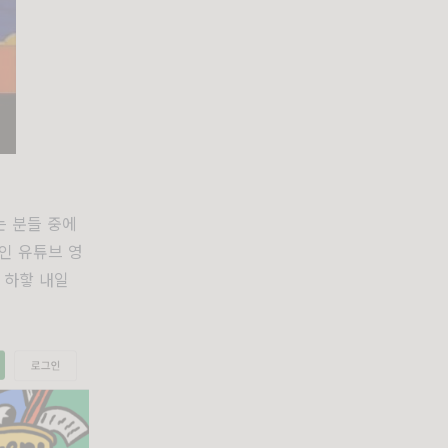
는 분들 중에
인 유튜브 영
 하핳 내일